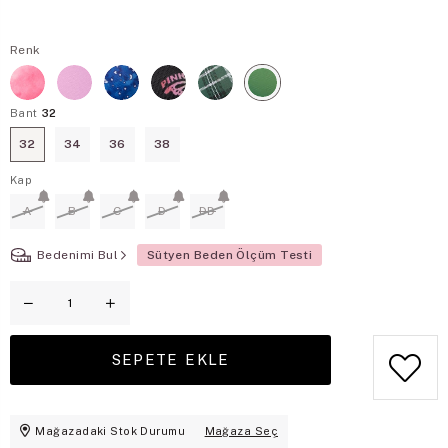
Renk
Bant
32
32
34
36
38
Kap
A
B
C
D
DD
Bedenimi Bul
Sütyen Beden Ölçüm Testi
Mağazadaki Stok Durumu
Mağaza Seç