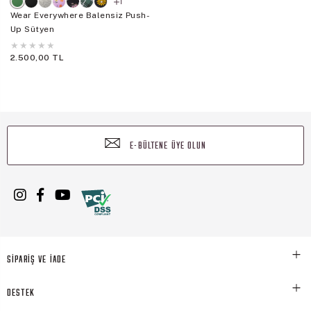
1
Wear Everywhere Balensiz Push-
Up Sütyen
★
★
★
★
★
2.500,00 TL
E-BÜLTENE ÜYE OLUN
SİPARİŞ VE İADE
DESTEK