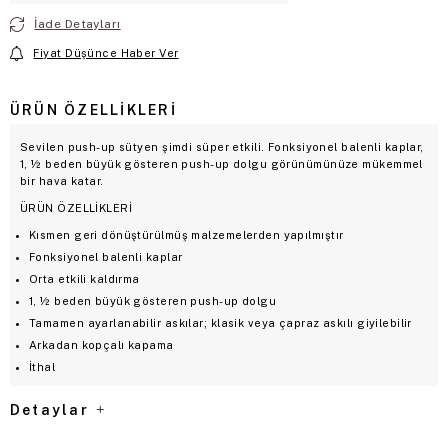
İade Detayları
Fiyat Düşünce Haber Ver
ÜRÜN ÖZELLIKLERI
Sevilen push-up sütyen şimdi süper etkili. Fonksiyonel balenli kaplar,
1, ½ beden büyük gösteren push-up dolgu görünümünüze mükemmel
bir hava katar.
ÜRÜN ÖZELLİKLERİ
Kısmen geri dönüştürülmüş malzemelerden yapılmıştır
Fonksiyonel balenli kaplar
Orta etkili kaldırma
1, ½ beden büyük gösteren push-up dolgu
Tamamen ayarlanabilir askılar; klasik veya çapraz askılı giyilebilir
Arkadan kopçalı kapama
İthal
Detaylar