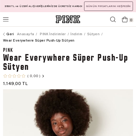
3500 TL ve ÜZERİ ALIŞVERİŞLERİNİZDE ÜCRETSİZ KARGO!
GÜNÜN FIRSATLARINI KEŞFEDİN
0
Anasayfa
PINK İndirimler
İndirim
Sütyen
Wear Everywhere Süper Push-Up Sütyen
PINK
Wear Everywhere Süper Push-Up
Sütyen
0,00
1.149,00 TL