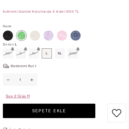
İndirimli Günlük Külotlarda 3 Adet 1200 TL
Renk
Beden
L
XS
S
M
L
XL
XXL
Bedenimi Bul
Son
2