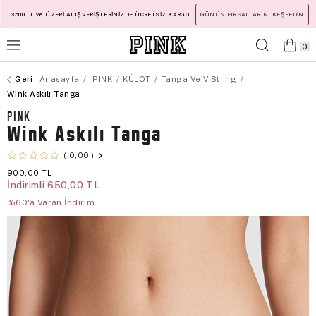
3500 TL ve ÜZERİ ALIŞVERİŞLERİNİZDE ÜCRETSİZ KARGO!
GÜNÜN FIRSATLARINI KEŞFEDİN
0
Anasayfa
PINK
KÜLOT
Tanga Ve V-String
Wink Askılı Tanga
PINK
Wink Askılı Tanga
0,00
900,00 TL
İndirimli
650,00 TL
%60'a Varan İndirim