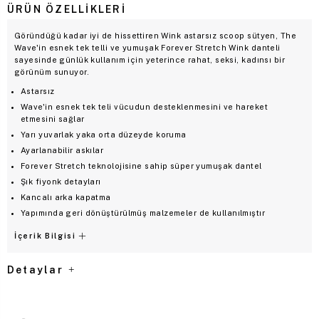
ÜRÜN ÖZELLIKLERI
Göründüğü kadar iyi de hissettiren Wink astarsız scoop sütyen, The
Wave'in esnek tek telli ve yumuşak Forever Stretch Wink danteli
sayesinde günlük kullanım için yeterince rahat, seksi, kadınsı bir
görünüm sunuyor.
Astarsız
Wave'in esnek tek teli vücudun desteklenmesini ve hareket
etmesini sağlar
Yarı yuvarlak yaka orta düzeyde koruma
Ayarlanabilir askılar
Forever Stretch teknolojisine sahip süper yumuşak dantel
Şık fiyonk detayları
Kancalı arka kapatma
Yapımında geri dönüştürülmüş malzemeler de kullanılmıştır
İçerik Bilgisi
Detaylar