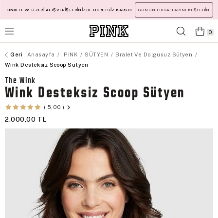
3500 TL ve ÜZERİ ALIŞVERİŞLERİNİZDE ÜCRETSİZ KARGO!
GÜNÜN FIRSATLARINI KEŞFEDİN
0
Anasayfa
PINK
SÜTYEN
Bralet Ve Dolgusuz Sütyen
Wink Desteksiz Scoop Sütyen
The Wink
Wink Desteksiz Scoop Sütyen
5,00
2.000,00 TL