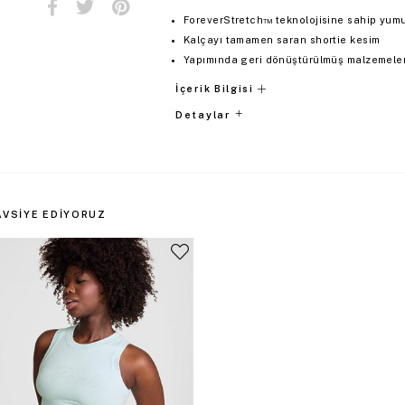
ForeverStretch™ teknolojisine sahip yum
Kalçayı tamamen saran shortie kesim
Yapımında geri dönüştürülmüş malzemeler 
İçerik Bilgisi
Detaylar
AVSIYE EDIYORUZ