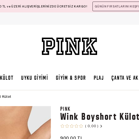
 TL ve ÜZERİ ALIŞVERİŞLERİNİZDE ÜCRETSİZ KARGO!
GÜNÜN FIRSATLARINI KEŞF
KÜLOT
UYKU GİYİMİ
GİYİM & SPOR
PLAJ
ÇANTA VE A
 Külot
PINK
Wink Boyshort Külo
0,00
900,00 TL