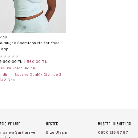
PINK
Yumuşak Seamless Halter Yaka
Crop
★
★
★
★
★
2.600,00 TL
1.560,00 TL
%60'a Varan İndirim
İndirimli Spor ve Günlük Giyimde 3
Al 2 Öde
ARİŞ VE İADE
DESTEK
MÜŞTERİ HİZMETLERİ
mpanya Şartları ve
Bize Ulaşın
0850 216 87 87
ulları