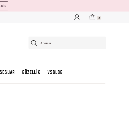
EDİN
0
KSESUAR
GÜZELLİK
VSBLOG
t