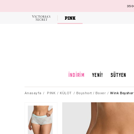
3500
Victoria's
Secret
İNDİRİM
YENİ!
SÜTYEN
Anasayfa
PINK
KÜLOT
Boyshort / Boxer
Wink Boyshort