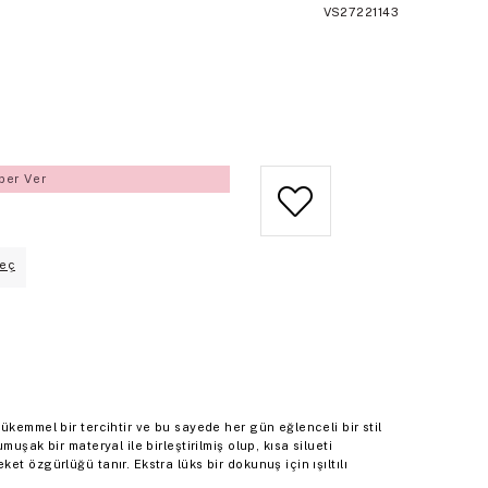
VS27221143
ber Ver
eç
ükemmel bir tercihtir ve bu sayede her gün eğlenceli bir stil
uşak bir materyal ile birleştirilmiş olup, kısa silueti
t özgürlüğü tanır. Ekstra lüks bir dokunuş için ışıltılı