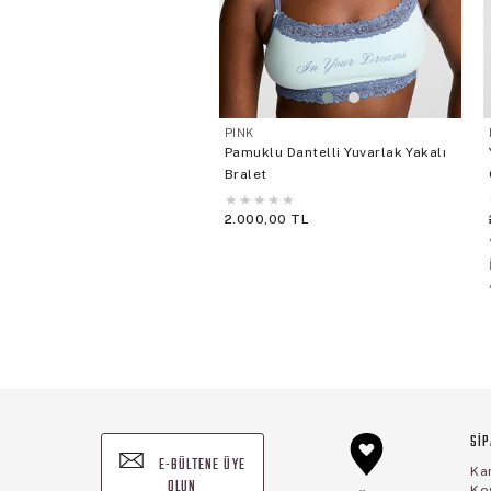
PINK
Pamuklu Dantelli Yuvarlak Yakalı
Bralet
★
★
★
★
★
2.000,00 TL
SİP
E-BÜLTENE ÜYE
Ka
OLUN
Koş