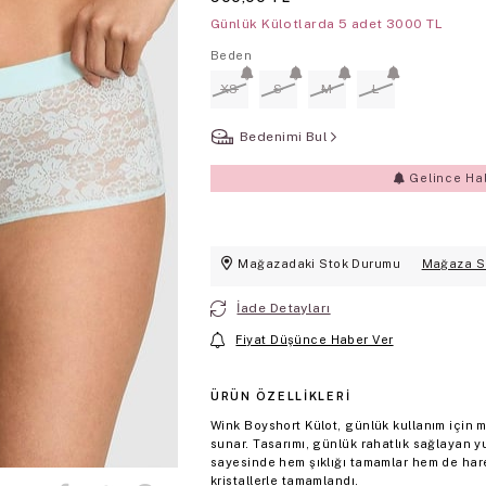
Günlük Külotlarda 5 adet 3000 TL
Beden
XS
S
M
L
Bedenimi Bul
Gelince Ha
Mağazadaki Stok Durumu
Mağaza S
İade Detayları
Fiyat Düşünce Haber Ver
ÜRÜN ÖZELLIKLERI
Wink Boyshort Külot, günlük kullanım için m
sunar. Tasarımı, günlük rahatlık sağlayan yum
sayesinde hem şıklığı tamamlar hem de hareke
kristallerle tamamlandı.