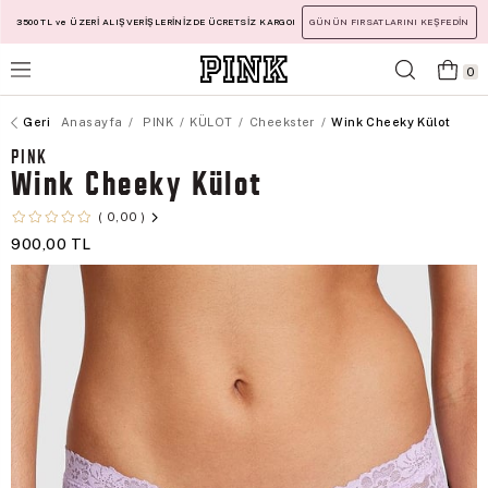
3500 TL ve ÜZERİ ALIŞVERİŞLERİNİZDE ÜCRETSİZ KARGO!
GÜNÜN FIRSATLARINI KEŞFEDİN
0
Anasayfa
PINK
KÜLOT
Cheekster
Wink Cheeky Külot
PINK
Wink Cheeky Külot
0,00
900,00 TL