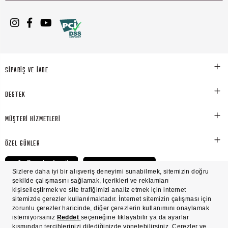
SİPARİŞ VE İADE
DESTEK
MÜŞTERİ HİZMETLERİ
ÖZEL GÜNLER
© Victoria's Secret Shaya Mağazacılık A.Ş. Franchise lisansı aracılığıyla işletilen ticari
markasıdır. Her hakkı saklıdır.
Ön Bilgilendirme
Süreç Bazlı Müşteri Aydınlatma Metni