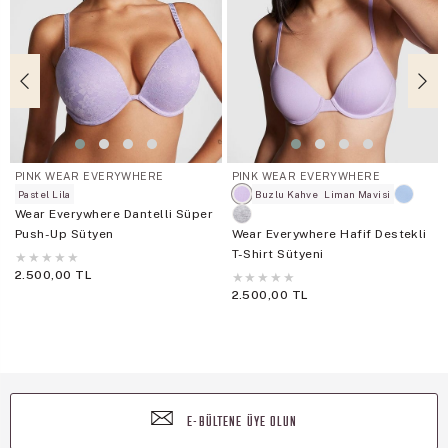
PINK WEAR EVERYWHERE
PINK WEAR EVERYWHERE
Pastel Lila
Buzlu Kahve
Liman Mavisi
Wear Everywhere Dantelli Süper
Push-Up Sütyen
Wear Everywhere Hafif Destekli
T-Shirt Sütyeni
★
★
★
★
★
2.500,00 TL
★
★
★
★
★
2.500,00 TL
E-BÜLTENE ÜYE OLUN