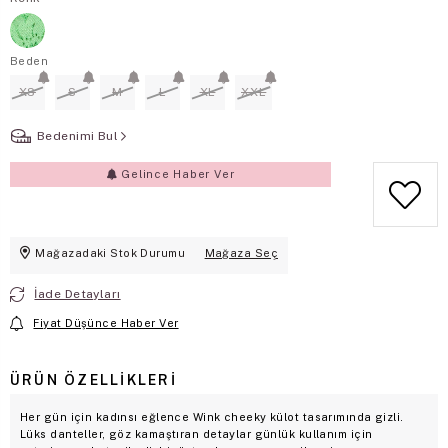
Beden
XS
S
M
L
XL
XXL
Bedenimi Bul
Gelince Haber Ver
Mağazadaki Stok Durumu
Mağaza Seç
İade Detayları
Fiyat Düşünce Haber Ver
ÜRÜN ÖZELLIKLERI
Her gün için kadınsı eğlence Wink cheeky külot tasarımında gizli.
Lüks danteller, göz kamaştıran detaylar günlük kullanım için