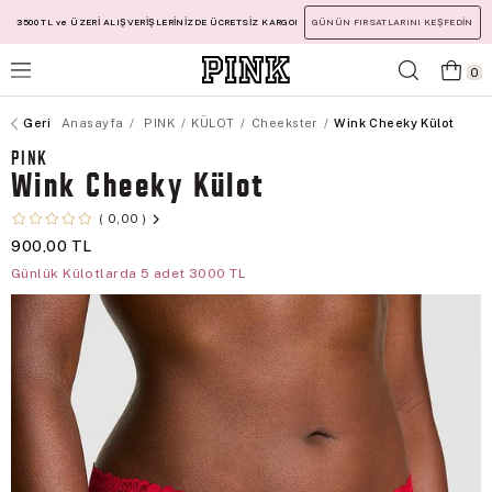
3500 TL ve ÜZERİ ALIŞVERİŞLERİNİZDE ÜCRETSİZ KARGO!
GÜNÜN FIRSATLARINI KEŞFEDİN
0
Anasayfa
PINK
KÜLOT
Cheekster
Wink Cheeky Külot
PINK
Wink Cheeky Külot
0,00
900,00 TL
Günlük Külotlarda 5 adet 3000 TL