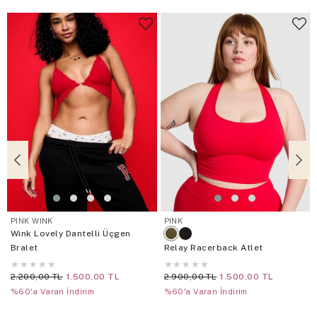
PINK WINK
PINK
Wink Lovely Dantelli Üçgen
Bralet
Relay Racerback Atlet
★
★
★
★
★
★
★
★
★
★
2.200,00 TL
1.500,00 TL
2.900,00 TL
1.500,00 TL
%60'a Varan İndirim
%60'a Varan İndirim