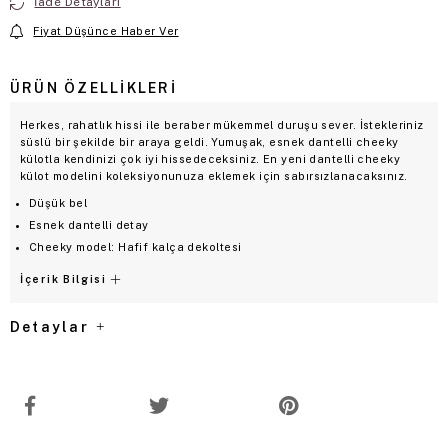
İade Detayları
Fiyat Düşünce Haber Ver
ÜRÜN ÖZELLIKLERI
Herkes, rahatlık hissi ile beraber mükemmel duruşu sever. İstekleriniz
süslü bir şekilde bir araya geldi. Yumuşak, esnek dantelli cheeky
külotla kendinizi çok iyi hissedeceksiniz. En yeni dantelli cheeky
külot modelini koleksiyonunuza eklemek için sabırsızlanacaksınız.
Düşük bel
Esnek dantelli detay
Cheeky model: Hafif kalça dekoltesi
İçerik Bilgisi
Detaylar