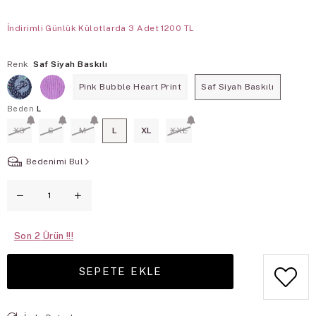
İndirimli Günlük Külotlarda 3 Adet 1200 TL
Renk
Saf Siyah Baskılı
Pink Bubble Heart Print
Saf Siyah Baskılı
Beden
L
XS
S
M
L
XL
XXL
Bedenimi Bul
Son
2