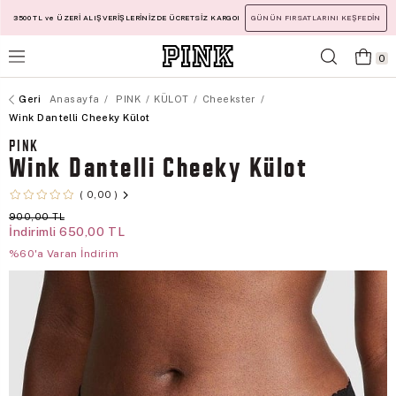
3500 TL ve ÜZERİ ALIŞVERİŞLERİNİZDE ÜCRETSİZ KARGO!
GÜNÜN FIRSATLARINI KEŞFEDİN
0
Anasayfa
PINK
KÜLOT
Cheekster
Wink Dantelli Cheeky Külot
PINK
Wink Dantelli Cheeky Külot
0,00
900,00 TL
İndirimli
650,00 TL
%60'a Varan İndirim