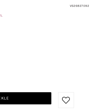
VS26827092
TL