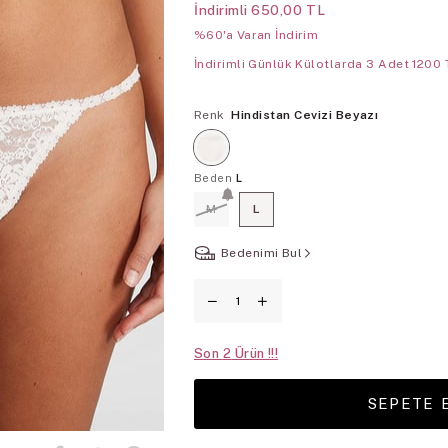
İndirimli
650,00 TL
%60'a Varan İndirim
İndirimli Günlük Külotlarda 3 Adet 1200 
Renk
Hindistan Cevizi Beyazı
Beden
L
M
L
Bedenimi Bul
Son
2