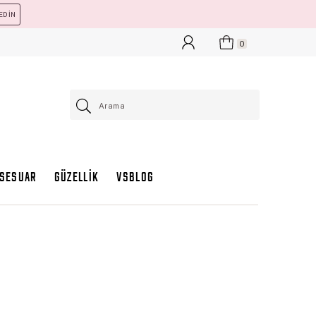
EDİN
0
KSESUAR
GÜZELLİK
VSBLOG