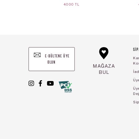
4000 TL
SİP
E-BÜLTENE ÜYE
Ka
OLUN
Koş
MAĞAZA
BUL
İad
Üye
Üy
De
Sip