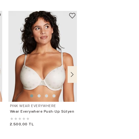
PINK WEAR EVERYWHERE
PINK
Wear Everywhere Push-Up Sütyen
Wear Everywhere Dantelli P
★
★
★
★
★
Up Sütyen
2.500,00 TL
★
★
★
★
★
2.500,00 TL