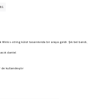
eç
k Wink v-string külot tasarımında bir araya geldi. Şık bel bandı,
şacık dantel
de kullanılmıştır