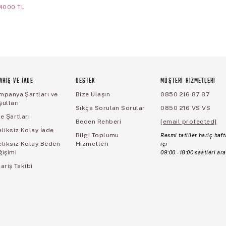
4000 TL
ARİŞ VE İADE
DESTEK
MÜŞTERİ HİZMETLERİ
mpanya Şartları ve
Bize Ulaşın
0850 216 87 87
ulları
Sıkça Sorulan Sorular
0850 216 VS VS
e Şartları
Beden Rehberi
[email protected]
liksiz Kolay İade
Bilgi Toplumu
Resmi tatiller hariç haft
eliksiz Kolay Beden
Hizmetleri
içi
ğişimi
09:00 - 18:00 saatleri ara
ariş Takibi