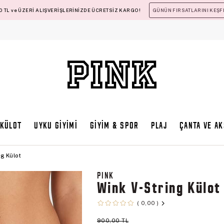
 TL ve ÜZERİ ALIŞVERİŞLERİNİZDE ÜCRETSİZ KARGO!
GÜNÜN FIRSATLARINI KEŞF
KÜLOT
UYKU GİYİMİ
GİYİM & SPOR
PLAJ
ÇANTA VE A
ng Külot
PINK
Wink V-String Külot
0,00
900,00 TL