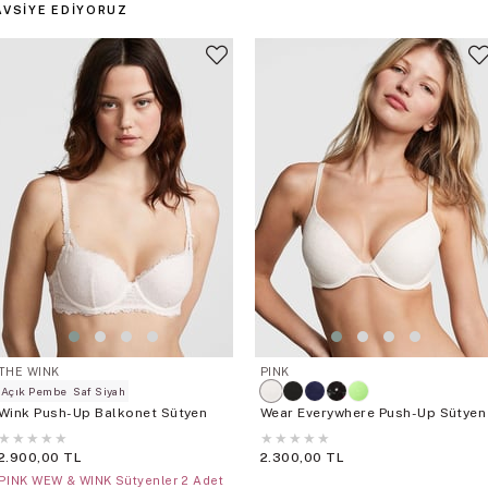
AVSIYE EDIYORUZ
THE WINK
PINK
Açık Pembe
Saf Siyah
Wink Push-Up Balkonet Sütyen
Wear Everywhere Push-Up Sütyen
★
★
★
★
★
★
★
★
★
★
2.900,00 TL
2.300,00 TL
PINK WEW & WINK Sütyenler 2 Adet