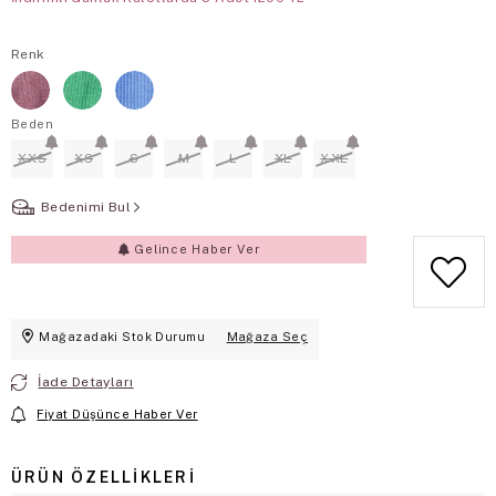
Renk
Beden
XXS
XS
S
M
L
XL
XXL
Bedenimi Bul
Gelince Haber Ver
Mağazadaki Stok Durumu
Mağaza Seç
İade Detayları
Fiyat Düşünce Haber Ver
ÜRÜN ÖZELLIKLERI