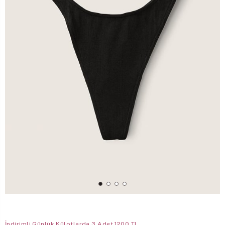
İndirimli Günlük Külotlarda 3 Adet 1200 TL