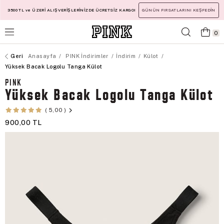
3500 TL ve ÜZERİ ALIŞVERİŞLERİNİZDE ÜCRETSİZ KARGO!
GÜNÜN FIRSATLARINI KEŞFEDİN
0
Anasayfa
PINK İndirimler
İndirim
Külot
Yüksek Bacak Logolu Tanga Külot
PINK
Yüksek Bacak Logolu Tanga Külot
5,00
900,00 TL