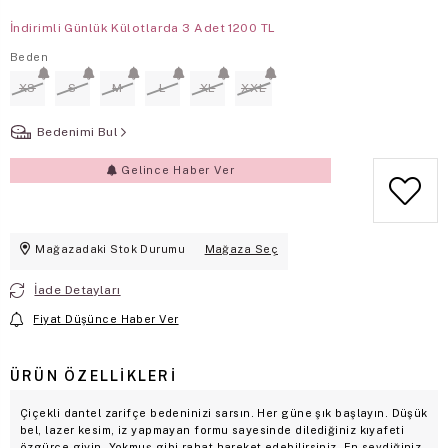
İndirimli Günlük Külotlarda 3 Adet 1200 TL
Beden
XS
S
M
L
XL
XXL
Bedenimi Bul
Gelince Haber Ver
Mağazadaki Stok Durumu
Mağaza Seç
İade Detayları
Fiyat Düşünce Haber Ver
ÜRÜN ÖZELLIKLERI
Çiçekli dantel zarifçe bedeninizi sarsın. Her güne şık başlayın. Düşük
bel, lazer kesim, iz yapmayan formu sayesinde dilediğiniz kıyafeti
özgürce giyin. Yokmuş gibi rahat hareket edebilirsiniz. En sevdiğiniz