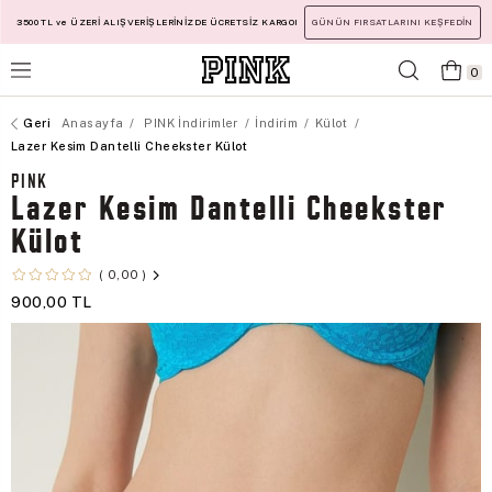
3500 TL ve ÜZERİ ALIŞVERİŞLERİNİZDE ÜCRETSİZ KARGO!
GÜNÜN FIRSATLARINI KEŞFEDİN
0
Anasayfa
PINK İndirimler
İndirim
Külot
Lazer Kesim Dantelli Cheekster Külot
PINK
Lazer Kesim Dantelli Cheekster
Külot
0,00
900,00 TL