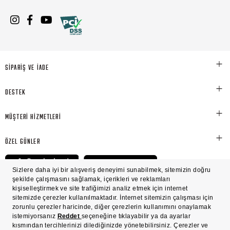
SİPARİŞ VE İADE
DESTEK
MÜŞTERİ HİZMETLERİ
ÖZEL GÜNLER
© Victoria's Secret Shaya Mağazacılık A.Ş. Franchise lisansı aracılığıyla işletilen ticari
markasıdır. Her hakkı saklıdır.
Ön Bilgilendirme
Süreç Bazlı Müşteri Aydınlatma Metni