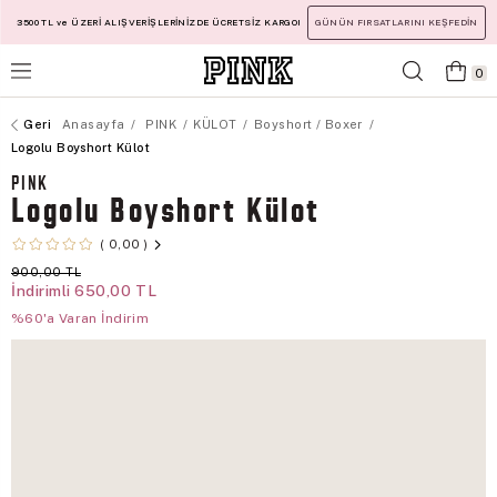
3500 TL ve ÜZERİ ALIŞVERİŞLERİNİZDE ÜCRETSİZ KARGO!
GÜNÜN FIRSATLARINI KEŞFEDİN
0
Anasayfa
PINK
KÜLOT
Boyshort / Boxer
Logolu Boyshort Külot
PINK
Logolu Boyshort Külot
0,00
900,00 TL
İndirimli
650,00 TL
%60'a Varan İndirim