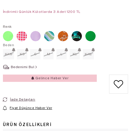
İndirimli Günlük Külotlarda 3 Adet 1200 TL
Renk
Beden
XXS
XS
S
M
L
XL
XXL
Bedenimi Bul
Gelince Haber Ver
İade Detayları
Fiyat Düşünce Haber Ver
ÜRÜN ÖZELLIKLERI