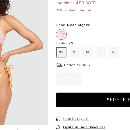
İndirimli
1.450,00 TL
%60'a Varan İndirim
Renk
Neon Çiçekli
Beden
XS
XS
S
M
L
XL
Bedenimi Bul
İade Detayları
Fiyat Düşünce Haber Ver