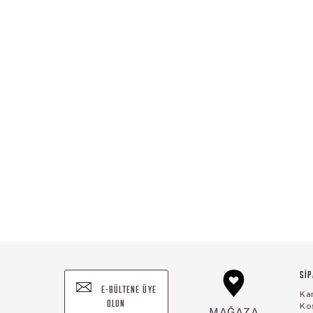
SİP
E-BÜLTENE ÜYE
Ka
OLUN
Koş
MAĞAZA