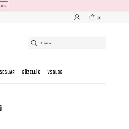
EDİN
0
KSESUAR
GÜZELLİK
VSBLOG
ü