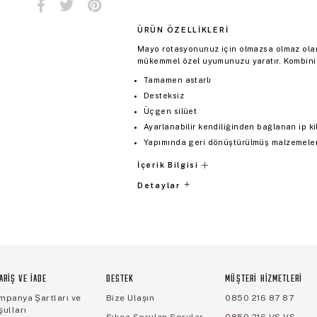
ÜRÜN ÖZELLIKLERI
Mayo rotasyonunuz için olmazsa olmaz olan b
mükemmel özel uyumunuzu yaratır. Kombininiz
Tamamen astarlı
Desteksiz
Üçgen silüet
Ayarlanabilir kendiliğinden bağlanan ip kil
Yapımında geri dönüştürülmüş malzemeler 
İçerik Bilgisi
Detaylar
ARİŞ VE İADE
DESTEK
MÜŞTERİ HİZMETLERİ
mpanya Şartları ve
Bize Ulaşın
0850 216 87 87
ulları
Sıkça Sorulan Sorular
0850 216 VS VS