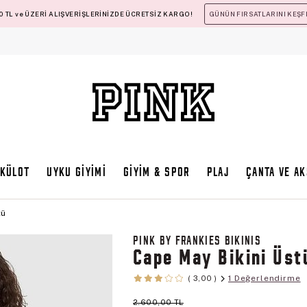
 TL ve ÜZERİ ALIŞVERİŞLERİNİZDE ÜCRETSİZ KARGO!
GÜNÜN FIRSATLARINI KEŞF
KÜLOT
UYKU GİYİMİ
GİYİM & SPOR
PLAJ
ÇANTA VE A
tü
PINK BY FRANKIES BIKINIS
Cape May Bikini Üst
1 Değerlendirme
3,00
2.600,00 TL