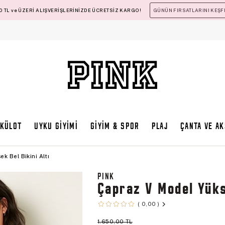
 TL ve ÜZERİ ALIŞVERİŞLERİNİZDE ÜCRETSİZ KARGO!
GÜNÜN FIRSATLARINI KEŞF
KÜLOT
UYKU GİYİMİ
GİYİM & SPOR
PLAJ
ÇANTA VE A
k Bel Bikini Altı
PINK
Çapraz V Model Yüks
0,00
1.650,00 TL