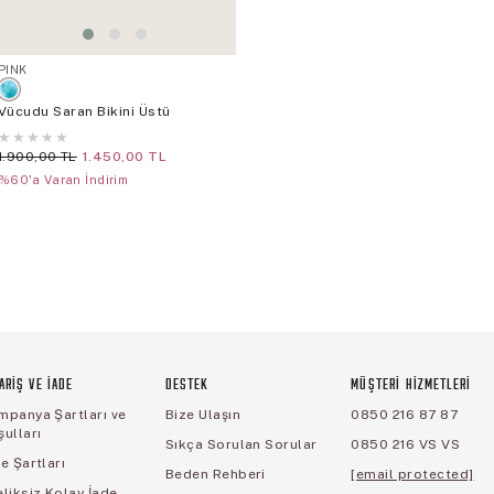
PINK
Vücudu Saran Bikini Üstü
★
★
★
★
★
1.900,00 TL
1.450,00 TL
%60'a Varan İndirim
ARİŞ VE İADE
DESTEK
MÜŞTERİ HİZMETLERİ
mpanya Şartları ve
Bize Ulaşın
0850 216 87 87
ulları
Sıkça Sorulan Sorular
0850 216 VS VS
e Şartları
Beden Rehberi
[email protected]
liksiz Kolay İade