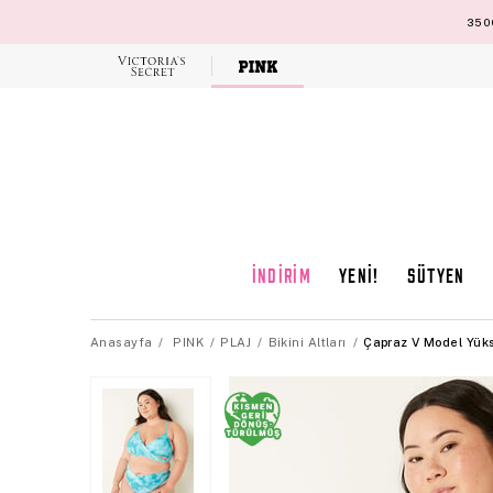
3500
Victoria's
Secret
İNDİRİM
YENİ!
SÜTYEN
Anasayfa
PINK
PLAJ
Bikini Altları
Çapraz V Model Yükse