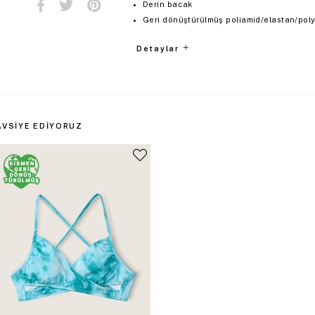
Derin bacak
Geri dönüştürülmüş poliamid/elastan/pol
Detaylar
AVSIYE EDIYORUZ