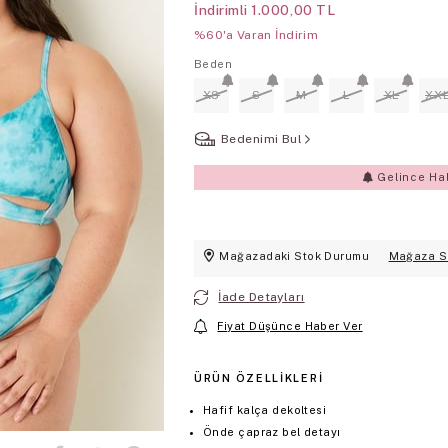
İndirimli
1.000,00 TL
%60'a Varan İndirim
Beden
XS
S
M
L
XL
XX
Bedenimi Bul
Gelince Ha
Mağazadaki Stok Durumu
Mağaza S
İade Detayları
Fiyat Düşünce Haber Ver
ÜRÜN ÖZELLIKLERI
Hafif kalça dekoltesi
Önde çapraz bel detayı