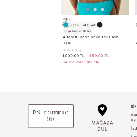
PINK
Çiçekli Saf Siyah
Koyu Kömür Batik
4 Taraflı Derin Dekolteli Bikini
Üstü
★
★
★
★
★
1.900,00 TL
1.450,00 TL
%60'a Varan İndirim
SİP
E-BÜLTENE ÜYE
Ka
OLUN
Koş
MAĞAZA
BUL
İad
Üye