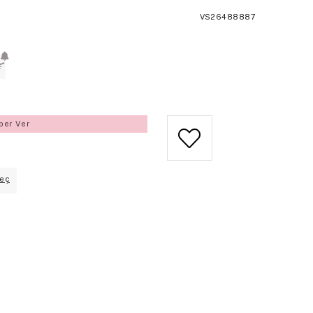
VS26488887
L
ber Ver
eç