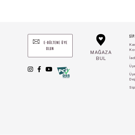
SİP
E-BÜLTENE ÜYE
Ka
OLUN
Koş
MAĞAZA
BUL
İad
Üye
Üy
De
Sip