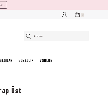
EDİN
0
KSESUAR
GÜZELLİK
VSBLOG
rap Üst