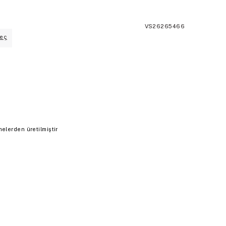
VS26265466
eç
elerden üretilmiştir