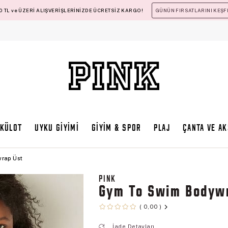
 TL ve ÜZERİ ALIŞVERİŞLERİNİZDE ÜCRETSİZ KARGO!
GÜNÜN FIRSATLARINI KEŞF
KÜLOT
UYKU GİYİMİ
GİYİM & SPOR
PLAJ
ÇANTA VE A
rap Üst
PINK
Gym To Swim Bodyw
0,00
İade Detayları