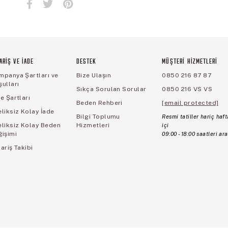
ARİŞ VE İADE
DESTEK
MÜŞTERİ HİZMETLERİ
mpanya Şartları ve
Bize Ulaşın
0850 216 87 87
ulları
Sıkça Sorulan Sorular
0850 216 VS VS
e Şartları
Beden Rehberi
[email protected]
liksiz Kolay İade
Bilgi Toplumu
Resmi tatiller hariç haft
eliksiz Kolay Beden
Hizmetleri
içi
ğişimi
09:00 - 18:00 saatleri ara
ariş Takibi