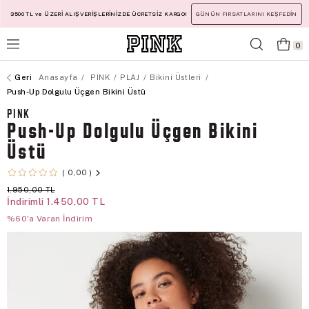
3500 TL ve ÜZERİ ALIŞVERİŞLERİNİZDE ÜCRETSİZ KARGO!
GÜNÜN FIRSATLARINI KEŞFEDİN
0
Anasayfa
PINK
PLAJ
Bikini Üstleri
Push-Up Dolgulu Üçgen Bikini Üstü
PINK
Push-Up Dolgulu Üçgen Bikini
Üstü
0,00
1.950,00 TL
İndirimli
1.450,00 TL
%60'a Varan İndirim