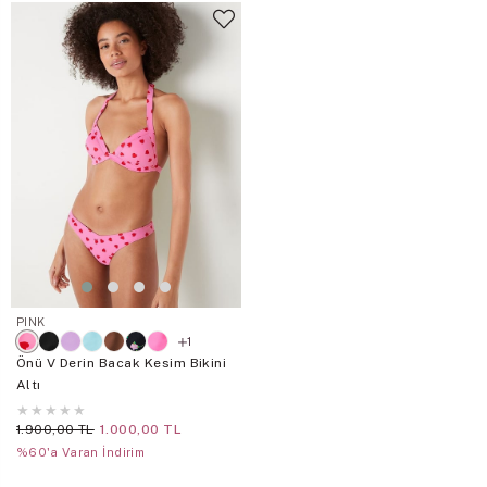
PINK
1
Önü V Derin Bacak Kesim Bikini
Altı
★
★
★
★
★
1.900,00 TL
1.000,00 TL
%60'a Varan İndirim