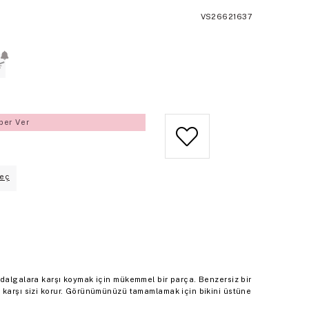
VS26621637
L
ber Ver
eç
 dalgalara karşı koymak için mükemmel bir parça. Benzersiz bir
 karşı sizi korur. Görünümünüzü tamamlamak için bikini üstüne