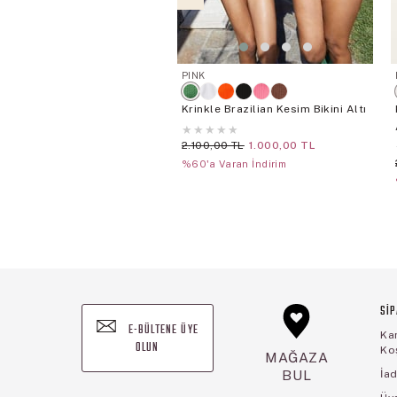
PINK
Krinkle Brazilian Kesim Bikini Altı
★
★
★
★
★
2.100,00 TL
1.000,00 TL
%60'a Varan İndirim
SİP
E-BÜLTENE ÜYE
Ka
OLUN
Koş
MAĞAZA
BUL
İad