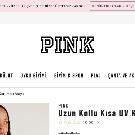
 TL ve ÜZERİ ALIŞVERİŞLERİNİZDE ÜCRETSİZ KARGO!
GÜNÜN FIRSATLARINI KEŞF
KÜLOT
UYKU GİYİMİ
GİYİM & SPOR
PLAJ
ÇANTA VE A
 Korumalı Mayo
PINK
Uzun Kollu Kısa UV 
0,00
1.900,00 TL