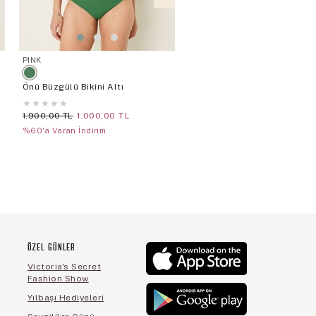
PINK
PINK
Önü Büzgülü Bikini Altı
Işıltılı Brazilian Bikini Altı
★
★
★
★
★
★
★
★
★
★
1.900,00 TL
1.000,00 TL
2.100,00 TL
1.000,00 TL
%60'a Varan İndirim
%60'a Varan İndirim
ÖZEL GÜNLER
Victoria's Secret
Fashion Show
Yılbaşı Hediyeleri