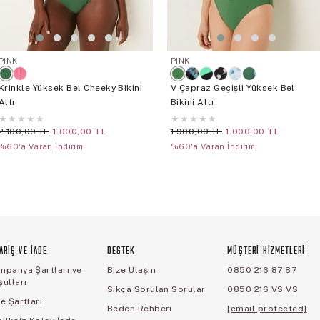
PINK
PINK
Krinkle Yüksek Bel Cheeky Bikini
V Çapraz Geçişli Yüksek Bel
Altı
Bikini Altı
★
★
★
★
★
★
★
★
★
★
2.100,00 TL
1.000,00 TL
1.900,00 TL
1.000,00 TL
%60'a Varan İndirim
%60'a Varan İndirim
ARİŞ VE İADE
DESTEK
MÜŞTERİ HİZMETLERİ
mpanya Şartları ve
Bize Ulaşın
0850 216 87 87
ulları
Sıkça Sorulan Sorular
0850 216 VS VS
e Şartları
Beden Rehberi
[email protected]