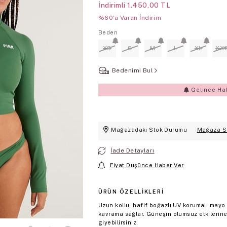
İndirimli
1.450,00 TL
%60'a Varan İndirim
Beden
XS
S
M
L
XL
XX
Bedenimi Bul
Gelince Ha
Mağazadaki Stok Durumu
Mağaza S
İade Detayları
Fiyat Düşünce Haber Ver
ÜRÜN ÖZELLIKLERI
Uzun kollu, hafif boğazlı UV korumalı mayo
kavrama sağlar. Güneşin olumsuz etkilerine
giyebilirsiniz.