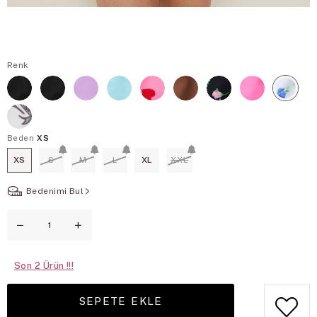
Renk
Beden
XS
XS
S
M
L
XL
XXL
Bedenimi Bul
Son
2