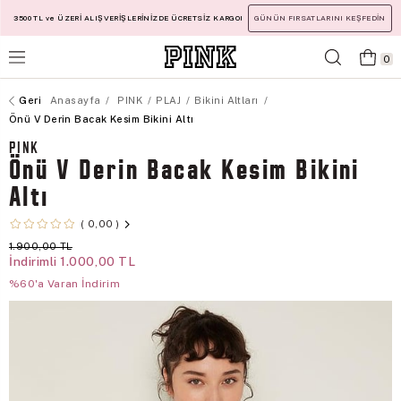
3500 TL ve ÜZERİ ALIŞVERİŞLERİNİZDE ÜCRETSİZ KARGO!
GÜNÜN FIRSATLARINI KEŞFEDİN
0
Anasayfa
PINK
PLAJ
Bikini Altları
Önü V Derin Bacak Kesim Bikini Altı
PINK
Önü V Derin Bacak Kesim Bikini
Altı
0,00
1.900,00 TL
İndirimli
1.000,00 TL
%60'a Varan İndirim