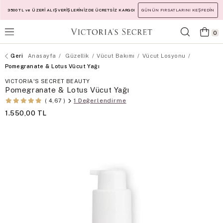
3500 TL ve ÜZERİ ALIŞVERİŞLERİNİZDE ÜCRETSİZ KARGO!
GÜNÜN FIRSATLARINI KEŞFEDİN
0
Anasayfa
Güzellik
Vücut Bakımı
Vücut Losyonu
Pomegranate & Lotus Vücut Yağı
VICTORIA'S SECRET BEAUTY
Pomegranate & Lotus Vücut Yağı
1 Değerlendirme
4,67
1.550,00 TL