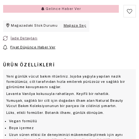
Gelince Haber Ver
Mağazadaki Stok Durumu
Mağaza Seç
İade Detayları
Fiyat Düşünce Haber Ver
ÜRÜN ÖZELLIKLERI
Yeni günlük vücut bakım ritüeliniz. Jojoba yağıyla yapılan nazik
formülümüz, cilt tarafından hızla emilerek pürüzsüz ve sağlıklı bir
görünüme kavuşmasını sağlar.
Lavanta Vanilya kokusuyla rahatlayın. Keyifli bir rahatlık.
Yumuşak, sağlıklı bir cilt için doğadan ilham alan Natural Beauty
Vücut Bakım Koleksiyonunun bir parçası ile cildinizi şımartın.
Lüks, etkili formüller. Botanik ilhamı, günlük dönüşüm.
Vegan formüllü
Boya içermez
Uzun süren etkisi ile deneyiminizi mükemmelleştirmek için aynı