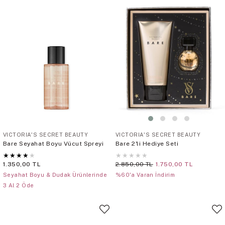
VICTORIA'S SECRET BEAUTY
VICTORIA'S SECRET BEAUTY
Bare Seyahat Boyu Vücut Spreyi
Bare 2'li Hediye Seti
★
★
★
★
★
★
★
★
★
★
1.350,00 TL
2.850,00 TL
1.750,00 TL
Seyahat Boyu & Dudak Ürünlerinde
%60'a Varan İndirim
3 Al 2 Öde