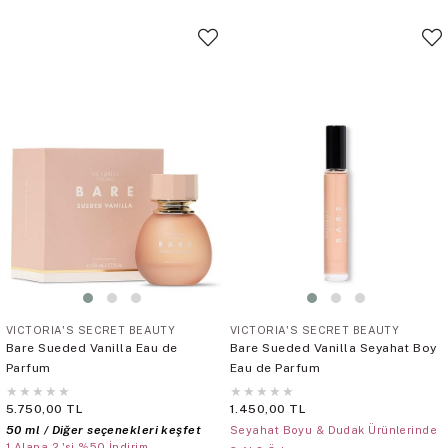
VICTORIA'S SECRET BEAUTY
VICTORIA'S SECRET BEAUTY
Bare Sueded Vanilla Eau de
Bare Sueded Vanilla Seyahat Boy
Parfum
Eau de Parfum
★
★
★
★
★
★
★
★
★
★
5.750,00 TL
1.450,00 TL
50 ml / Diğer seçenekleri keşfet
Seyahat Boyu & Dudak Ürünlerinde
1 Alana 2.'si %50 İndirim