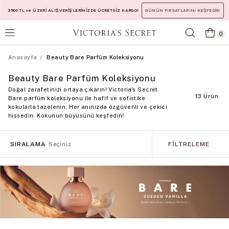
3500 TL ve ÜZERİ ALIŞVERİŞLERİNİZDE ÜCRETSİZ KARGO!
GÜNÜN FIRSATLARINI KEŞFEDİN
0
Anasayfa
Beauty Bare Parfüm Koleksiyonu
Beauty Bare Parfüm Koleksiyonu
Doğal zarafetinizi ortaya çıkarın! Victoria's Secret
13 Ürün
Bare parfüm koleksiyonu ile hafif ve sofistike
kokularla tazelenin. Her anınızda özgüvenli ve çekici
hissedin. Kokunun büyüsünü keşfedin!
SIRALAMA
FILTRELEME
Seçiniz