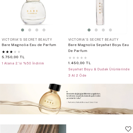
VICTORIA'S SECRET BEAUTY
VICTORIA'S SECRET BEAUTY
Bare Magnolia Eau de Parfum
Bare Magnolia Seyahat Boyu Eau
De Parfum
★
★
★
★
★
5.750,00 TL
★
★
★
★
★
1.450,00 TL
1 Alana 2.'si %50 İndirim
Seyahat Boyu & Dudak Ürünlerinde
3 Al 2 Öde