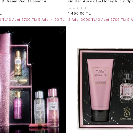
e & Cream Vücut Losyonu
Golden Apricot & Honey Vücut Spr
★
★
★
★
★
L
1.450,00 TL
 TL/ 3 Adet 2700 TL/ 5 Adet 4100 TL
2 Adet 2000 TL/ 3 Adet 2700 TL/ 5 