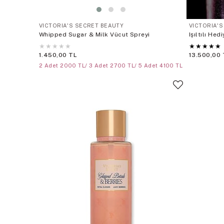
VICTORIA'S SECRET BEAUTY
VICTORIA'
Whipped Sugar & Milk Vücut Spreyi
Işıltılı Hed
★
★
★
★
★
★
★
★
★
★
1.450,00 TL
13.500,00 
2 Adet 2000 TL/ 3 Adet 2700 TL/ 5 Adet 4100 TL