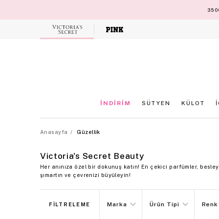
3500
Victoria's
Secret
İNDİRİM
SÜTYEN
KÜLOT
Anasayfa
Güzellik
Victoria's Secret Beauty
Her anınıza özel bir dokunuş katın! En çekici parfümler, besle
şımartın ve çevrenizi büyüleyin!
Marka
Ürün Tipi
Renk
FILTRELEME