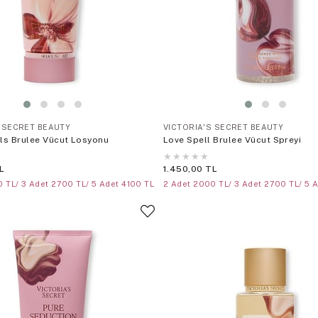
S SECRET BEAUTY
VICTORIA'S SECRET BEAUTY
als Brulee Vücut Losyonu
Love Spell Brulee Vücut Spreyi
★
★
★
★
★
L
1.450,00 TL
 TL/ 3 Adet 2700 TL/ 5 Adet 4100 TL
2 Adet 2000 TL/ 3 Adet 2700 TL/ 5 