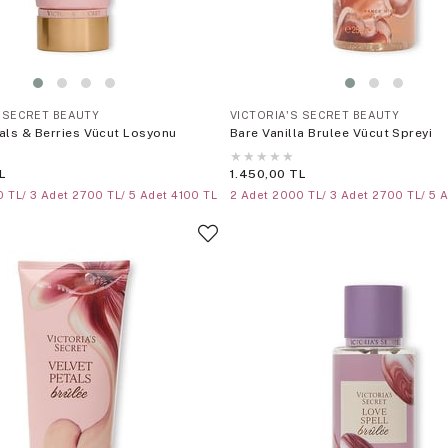
S SECRET BEAUTY
VICTORIA'S SECRET BEAUTY
als & Berries Vücut Losyonu
Bare Vanilla Brulee Vücut Spreyi
★
★
★
★
★
L
1.450,00 TL
 TL/ 3 Adet 2700 TL/ 5 Adet 4100 TL
2 Adet 2000 TL/ 3 Adet 2700 TL/ 5 