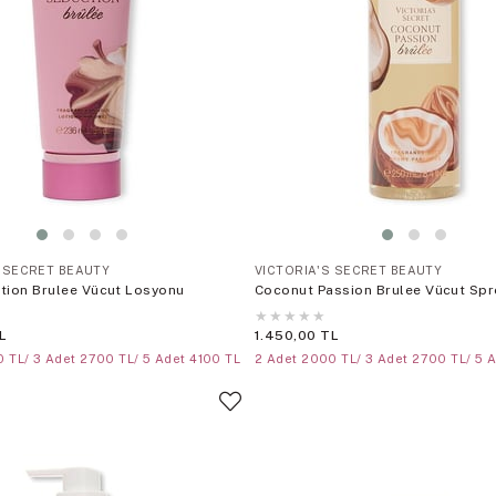
S SECRET BEAUTY
VICTORIA'S SECRET BEAUTY
tion Brulee Vücut Losyonu
Coconut Passion Brulee Vücut Spr
★
★
★
★
★
L
1.450,00 TL
 TL/ 3 Adet 2700 TL/ 5 Adet 4100 TL
2 Adet 2000 TL/ 3 Adet 2700 TL/ 5 