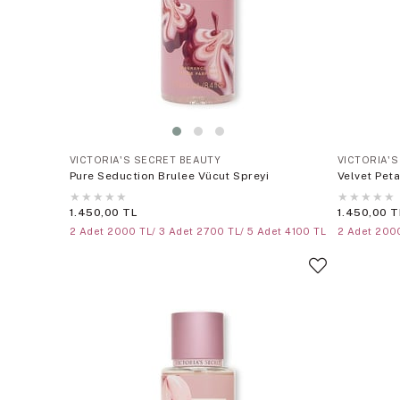
VICTORIA'S SECRET BEAUTY
VICTORIA'
Pure Seduction Brulee Vücut Spreyi
Velvet Pet
★
★
★
★
★
★
★
★
★
★
1.450,00 TL
1.450,00 T
2 Adet 2000 TL/ 3 Adet 2700 TL/ 5 Adet 4100 TL
2 Adet 2000