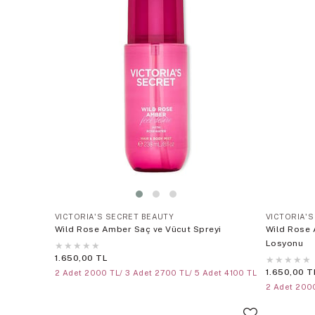
VICTORIA'S SECRET BEAUTY
VICTORIA'
Wild Rose Amber Saç ve Vücut Spreyi
Wild Rose 
Losyonu
★
★
★
★
★
1.650,00 TL
★
★
★
★
★
1.650,00 T
2 Adet 2000 TL/ 3 Adet 2700 TL/ 5 Adet 4100 TL
2 Adet 2000