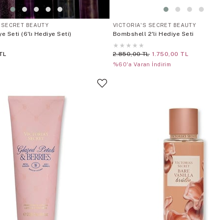
S SECRET BEAUTY
VICTORIA'S SECRET BEAUTY
iye Seti (6'lı Hediye Seti)
Bombshell 2'li Hediye Seti
★
★
★
★
★
TL
2.850,00 TL
1.750,00 TL
%60'a Varan İndirim