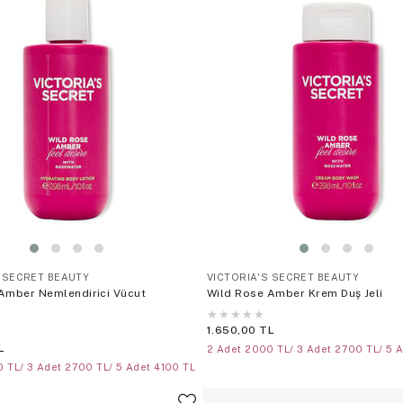
S SECRET BEAUTY
VICTORIA'S SECRET BEAUTY
Amber Nemlendirici Vücut
Wild Rose Amber Krem Duş Jeli
★
★
★
★
★
1.650,00 TL
L
2 Adet 2000 TL/ 3 Adet 2700 TL/ 5 
 TL/ 3 Adet 2700 TL/ 5 Adet 4100 TL