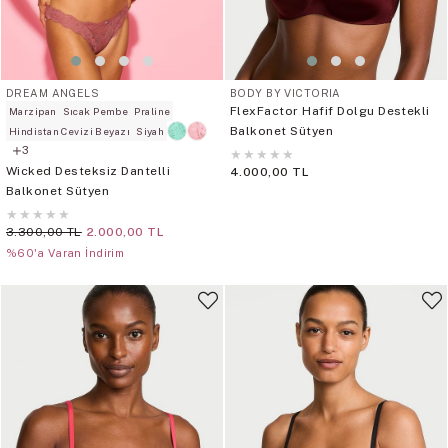
DREAM ANGELS
BODY BY VICTORIA
FlexFactor Hafif Dolgu Destekli
Marzipan
Sıcak Pembe
Praline
Balkonet Sütyen
Hindistan Cevizi Beyazı
Siyah
3
★
★
★
★
★
Wicked Desteksiz Dantelli
4.000,00 TL
Balkonet Sütyen
★
★
★
★
★
3.300,00 TL
2.000,00 TL
%60'a Varan İndirim