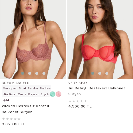
DREAM ANGELS
VERY SEXY
Tül Detaylı Desteksiz Balkonet
Marzipan
Sıcak Pembe
Praline
Sütyen
Hindistan Cevizi Beyazı
Siyah
14
★
★
★
★
★
Wicked Desteksiz Dantelli
4.300,00 TL
Balkonet Sütyen
★
★
★
★
★
3.650,00 TL