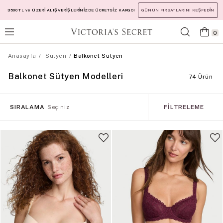
3500 TL ve ÜZERİ ALIŞVERİŞLERİNİZDE ÜCRETSİZ KARGO!
GÜNÜN FIRSATLARINI KEŞFEDİN
0
Anasayfa
Sütyen
Balkonet Sütyen
Balkonet Sütyen Modelleri
74 Ürün
SIRALAMA
FILTRELEME
Seçiniz