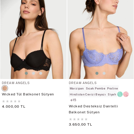
DREAM ANGELS
DREAM ANGELS
Marzipan
Sıcak Pembe
Praline
Wicked Tül Balkonet Sütyen
Hindistan Cevizi Beyazı
Siyah
15
★
★
★
★
★
Wicked Desteksiz Dantelli
4.000,00 TL
Balkonet Sütyen
★
★
★
★
★
3.650,00 TL