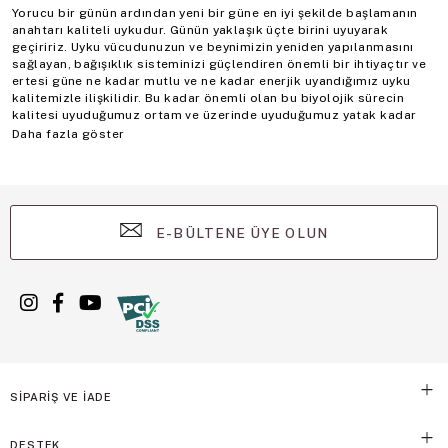
Yorucu bir günün ardından yeni bir güne en iyi şekilde başlamanın
anahtarı kaliteli uykudur. Günün yaklaşık üçte birini uyuyarak
geçiririz. Uyku vücudunuzun ve beynimizin yeniden yapılanmasını
sağlayan, bağışıklık sisteminizi güçlendiren önemli bir ihtiyaçtır ve
ertesi güne ne kadar mutlu ve ne kadar enerjik uyandığımız uyku
kalitemizle ilişkilidir. Bu kadar önemli olan bu biyolojik sürecin
kalitesi uyuduğumuz ortam ve üzerinde uyuduğumuz yatak kadar
üzerimize giydiklerimizden de etkilenir. Bu nedenle uyku giyimi biz
Daha fazla göster
kadınlar için önemlidir.
Biz kadınları iyi tanıyan ve tüm ürünlerinde biz kadınların
arzularından ilham alan Victoria’s Secret
tüm uyku giyimi
kategorilerinde de en iyisi.
E-BÜLTENE ÜYE OLUN
Uyku Giyimi Tercihimizi Belirleyen Kriterler Neler Olmalıdır?
Her an nasıl göründüğüne önem veren bakımlı kadınlar için sadece
dışarı çıktıkları ya da işe gittikleri zamanlarda değil uyurken
giydikleri konusunda da özenli davranırlar. Elbette bedenimizi
saran giysilerin kumaş kalitesi, tasarımı, vücudumuza uyumlu
olması konforumuzu, dolayısıyla uyku kalitemizi doğrudan etkiler.
Ancak üzerimizdekiler ile nasıl göründüğümüz de önemlidir.
Her ne kadar uyuduğumuzda kendimizde olmadığımızı düşünsek de
SİPARİŞ VE İADE
kadın pijama, gecelik ya da sabahlığımızın içerisinde şık ve cazibeli
görünmenin verdiği cesaret ve özgüvenin ne kadar değerli olduğunu
biliyoruz. Bu sebeple uyku giyimi tercihlerinde birçok kriteri aynı
DESTEK