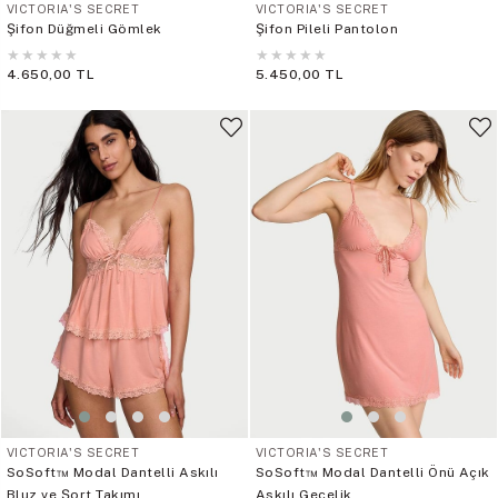
VICTORIA'S SECRET
VICTORIA'S SECRET
Şifon Düğmeli Gömlek
Şifon Pileli Pantolon
★
★
★
★
★
★
★
★
★
★
4.650,00 TL
5.450,00 TL
VICTORIA'S SECRET
VICTORIA'S SECRET
SoSoft™ Modal Dantelli Askılı
SoSoft™ Modal Dantelli Önü Açık
Bluz ve Şort Takımı
Askılı Gecelik