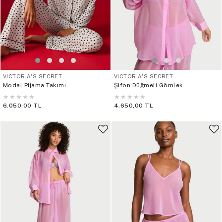
VICTORIA'S SECRET
VICTORIA'S SECRET
Modal Pijama Takımı
Şifon Düğmeli Gömlek
★
★
★
★
★
★
★
★
★
★
6.050,00 TL
4.650,00 TL