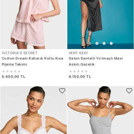
VICTORIA'S SECRET
VERY SEXY
Cotton Dream Kabarık Kollu Kısa
Saten Dantelli Yırtmaçlı Maxi
Pijama Takımı
Askılı Gecelik
★
★
★
★
★
★
★
★
★
★
5.450,00 TL
6.150,00 TL