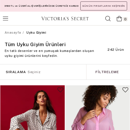
3500 TL ve ÜZERİ ALIŞVERİŞLERİNİZDE ÜCRETSİZ KARGO!
GÜNÜN FIRSATLARINI KEŞFEDİN
0
Anasayfa
Uyku Giyimi
Tüm Uyku Giyim Ürünleri
242 Ürün
En tatlı desenler ve en yumuşak kumaşlardan oluşan
uyku giyimi ürünlerini keşfedin.
SIRALAMA
FILTRELEME
Seçiniz