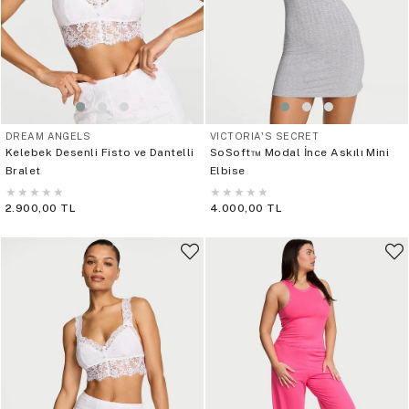
DREAM ANGELS
VICTORIA'S SECRET
Kelebek Desenli Fisto ve Dantelli
SoSoft™ Modal İnce Askılı Mini
Bralet
Elbise
★
★
★
★
★
★
★
★
★
★
2.900,00 TL
4.000,00 TL