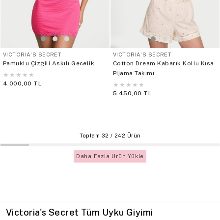
VICTORIA'S SECRET
VICTORIA'S SECRET
Pamuklu Çizgili Askılı Gecelik
Cotton Dream Kabarık Kollu Kısa
Pijama Takımı
★
★
★
★
★
4.000,00 TL
★
★
★
★
★
5.450,00 TL
Toplam
32
/
242
Ürün
Daha Fazla Ürün Yükle
Victoria's Secret Tüm Uyku Giyimi