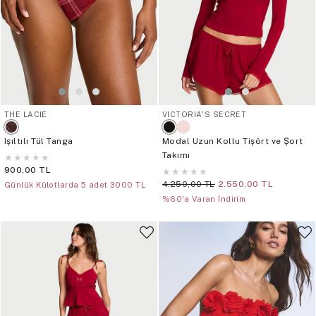
THE LACIE
VICTORIA'S SECRET
Işıltılı Tül Tanga
Modal Uzun Kollu Tişört ve Şort
Takımı
★
★
★
★
★
900,00 TL
★
★
★
★
★
4.250,00 TL
2.550,00 TL
Günlük Külotlarda 5 adet 3000 TL
%60'a Varan İndirim