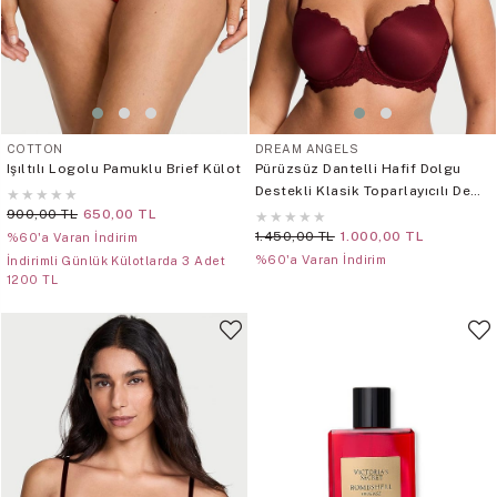
COTTON
DREAM ANGELS
Işıltılı Logolu Pamuklu Brief Külot
Pürüzsüz Dantelli Hafif Dolgu
Destekli Klasik Toparlayıcılı Demi
★
★
★
★
★
Sütyen
900,00 TL
650,00 TL
★
★
★
★
★
1.450,00 TL
1.000,00 TL
%60'a Varan İndirim
%60'a Varan İndirim
İndirimli Günlük Külotlarda 3 Adet
1200 TL