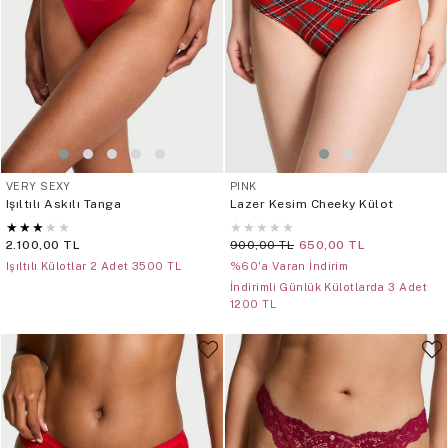
VERY SEXY
PINK
Işıltılı Askılı Tanga
Lazer Kesim Cheeky Külot
★
★
★
★
★
★
★
★
★
★
2.100,00 TL
900,00 TL
650,00 TL
Işıltılı Külotlar 2 Adet 3500 TL
%60'a Varan İndirim
İndirimli Günlük Külotlarda 3 Adet
1200 TL