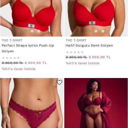
THE T-SHIRT
THE T-SHIRT
Perfect Shape Işıltılı Push-Up
Hafif Dolgulu Demi Sütyen
Sütyen
★
★
★
★
★
3.300,00 TL
2.000,00 TL
★
★
★
★
★
3.300,00 TL
2.000,00 TL
%60'a Varan İndirim
%60'a Varan İndirim