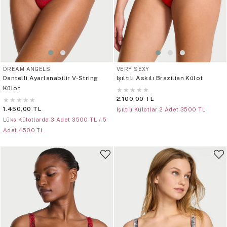
DREAM ANGELS
VERY SEXY
Dantelli Ayarlanabilir V-String
Işıltılı Askılı Brazilian Külot
Külot
★
★
★
★
★
2.100,00 TL
★
★
★
★
★
1.450,00 TL
Işıltılı Külotlar 2 Adet 3500 TL
Lüks Külotlarda 3 Adet 3500 TL / 5
Adet 4500 TL