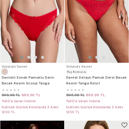
Victoria's Secret
Victoria's Secret
Ruj Kırmızısı
Dantelli Esnek Pamuklu Derin
Dantel Detaylı Pamuk Derin Bacak
Bacak Kesim Scoop Tanga
Kesim Tanga Külot
★
★
★
★
★
★
★
★
★
★
900,00 TL
650,00 TL
900,00 TL
650,00 TL
%60'a Varan İndirim
%60'a Varan İndirim
İndirimli Günlük Külotlarda 3 Adet
İndirimli Günlük Külotlarda 3 Adet
1200 TL
1200 TL