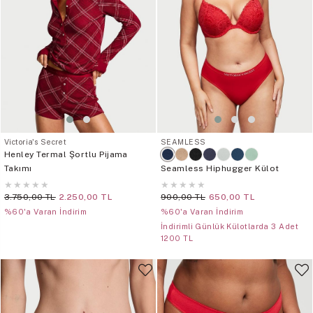
Victoria's Secret
SEAMLESS
Henley Termal Şortlu Pijama
Takımı
Seamless Hiphugger Külot
★
★
★
★
★
★
★
★
★
★
3.750,00 TL
2.250,00 TL
900,00 TL
650,00 TL
%60'a Varan İndirim
%60'a Varan İndirim
İndirimli Günlük Külotlarda 3 Adet
1200 TL