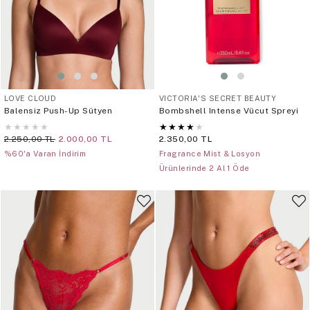
LOVE CLOUD
VICTORIA'S SECRET BEAUTY
Balensiz Push-Up Sütyen
Bombshell Intense Vücut Spreyi
★
★
★
★
★
★
★
★
★
★
2.250,00 TL
2.000,00 TL
2.350,00 TL
%60'a Varan İndirim
Fragrance Mist & Losyon
Ürünlerinde 2 Al 1 Öde