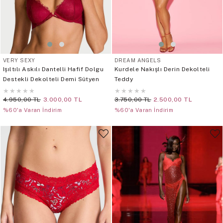
VERY SEXY
DREAM ANGELS
Işıltılı Askılı Dantelli Hafif Dolgu
Kurdele Nakışlı Derin Dekolteli
Destekli Dekolteli Demi Sütyen
Teddy
★
★
★
★
★
★
★
★
★
★
4.950,00 TL
3.000,00 TL
3.750,00 TL
2.500,00 TL
%60'a Varan İndirim
%60'a Varan İndirim