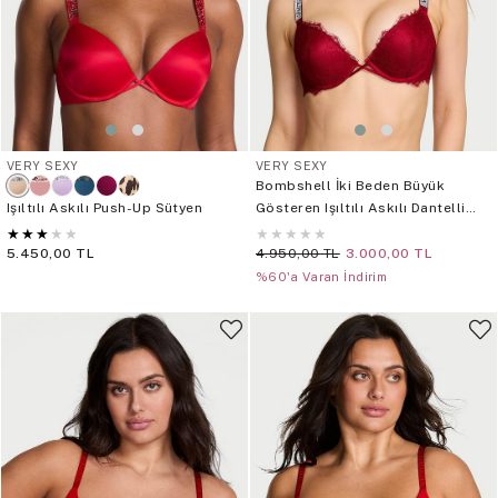
VERY SEXY
VERY SEXY
Bombshell İki Beden Büyük
Işıltılı Askılı Push-Up Sütyen
Gösteren Işıltılı Askılı Dantelli
Push-Up Sütyen
★
★
★
★
★
★
★
★
★
★
5.450,00 TL
4.950,00 TL
3.000,00 TL
%60'a Varan İndirim