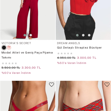
VICTORIA'S SECRET
DREAM ANGELS
Gül Detaylı Straplez Büstiyer
Modal Atlet ve Geniş Paça Pijama
★
★
★
★
★
Takımı
4.950,00 TL
3.000,00 TL
★
★
★
★
★
%60'a Varan İndirim
5.500,00 TL
3.300,00 TL
%60'a Varan İndirim