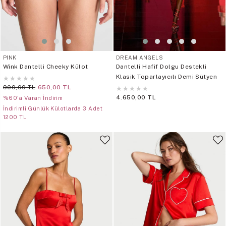
PINK
DREAM ANGELS
Wink Dantelli Cheeky Külot
Dantelli Hafif Dolgu Destekli
Klasik Toparlayıcılı Demi Sütyen
★
★
★
★
★
900,00 TL
650,00 TL
★
★
★
★
★
4.650,00 TL
%60'a Varan İndirim
İndirimli Günlük Külotlarda 3 Adet
1200 TL