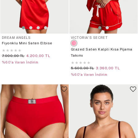
DREAM ANGELS
VICTORIA'S SECRET
Fiyonklu Mini Saten Elbise
Glazed Saten Kalpli Kısa Pijama
★
★
★
★
★
Takımı
7.000,00 TL
4.200,00 TL
%60'a Varan İndirim
★
★
★
★
★
5.600,00 TL
3.360,00 TL
%60'a Varan İndirim