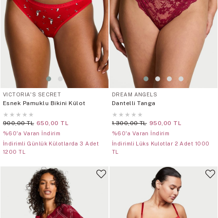
VICTORIA'S SECRET
DREAM ANGELS
Esnek Pamuklu Bikini Külot
Dantelli Tanga
★
★
★
★
★
★
★
★
★
★
900,00 TL
650,00 TL
1.300,00 TL
950,00 TL
%60'a Varan İndirim
%60'a Varan İndirim
İndirimli Günlük Külotlarda 3 Adet
İndirimli Lüks Kulotlar 2 Adet 1000
1200 TL
TL