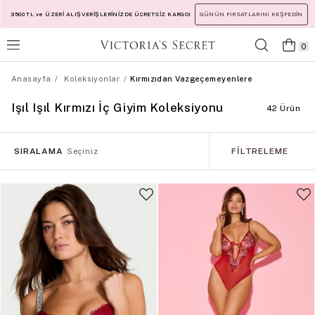
3500 TL ve ÜZERİ ALIŞVERİŞLERİNİZDE ÜCRETSİZ KARGO!
GÜNÜN FIRSATLARINI KEŞFEDİN
0
Anasayfa
Koleksiyonlar
Kırmızıdan Vazgeçemeyenlere
Işıl Işıl Kırmızı İç Giyim Koleksiyonu
42 Ürün
SIRALAMA
FILTRELEME
Seçiniz