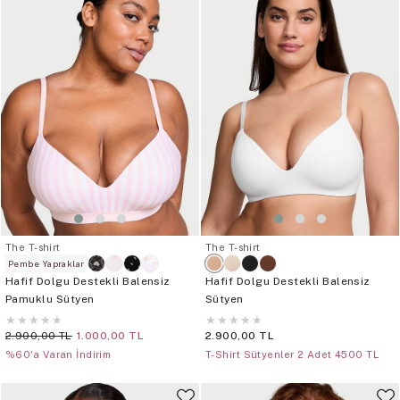
The T-shirt
The T-shirt
Pembe Yapraklar
Hafif Dolgu Destekli Balensiz
Hafif Dolgu Destekli Balensiz
Pamuklu Sütyen
Sütyen
★
★
★
★
★
★
★
★
★
★
2.900,00 TL
1.000,00 TL
2.900,00 TL
%60'a Varan İndirim
T-Shirt Sütyenler 2 Adet 4500 TL