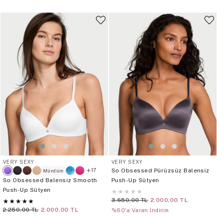
VERY SEXY
VERY SEXY
So Obsessed Pürüzsüz Balensiz
17
Mürdüm
So Obsessed Balensiz Smooth
Push-Up Sütyen
Push-Up Sütyen
★
★
★
★
★
3.650,00 TL
2.000,00 TL
★
★
★
★
★
2.250,00 TL
2.000,00 TL
%60'a Varan İndirim