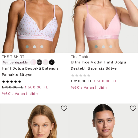
THE T-SHIRT
The T-shirt
Ultra İnce Modal Hafif Dolgu
Pembe Yapraklar
Hafif Dolgu Destekli Balensiz
Destekli Balensiz Sütyen
Pamuklu Sütyen
★
★
★
★
★
1.750,00 TL
1.500,00 TL
★
★
★
★
★
1.750,00 TL
1.500,00 TL
%60'a Varan İndirim
%60'a Varan İndirim