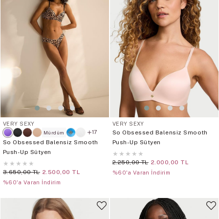
VERY SEXY
VERY SEXY
So Obsessed Balensiz Smooth
17
Mürdüm
So Obsessed Balensiz Smooth
Push-Up Sütyen
Push-Up Sütyen
★
★
★
★
★
2.250,00 TL
2.000,00 TL
★
★
★
★
★
3.650,00 TL
2.500,00 TL
%60'a Varan İndirim
%60'a Varan İndirim