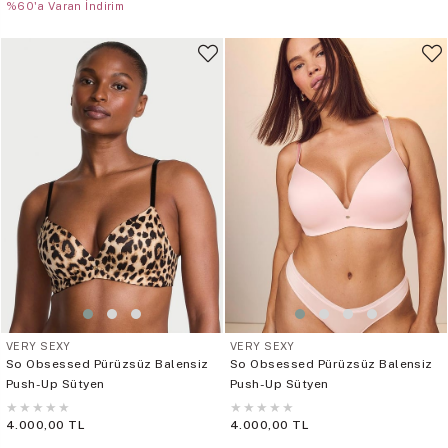
%60'a Varan İndirim
VERY SEXY
VERY SEXY
So Obsessed Pürüzsüz Balensiz
So Obsessed Pürüzsüz Balensiz
Push-Up Sütyen
Push-Up Sütyen
★
★
★
★
★
★
★
★
★
★
4.000,00 TL
4.000,00 TL