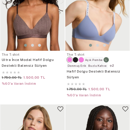
The T-shirt
The T-shirt
Ultra İnce Modal Hafif Dolgu
Açık Pembe
Destekli Balensiz Sütyen
2
Donmuş Erik
Buzlu Kahve
Hafif Dolgu Destekli Balensiz
★
★
★
★
★
Sütyen
1.750,00 TL
1.500,00 TL
%60'a Varan İndirim
★
★
★
★
★
1.750,00 TL
1.500,00 TL
%60'a Varan İndirim