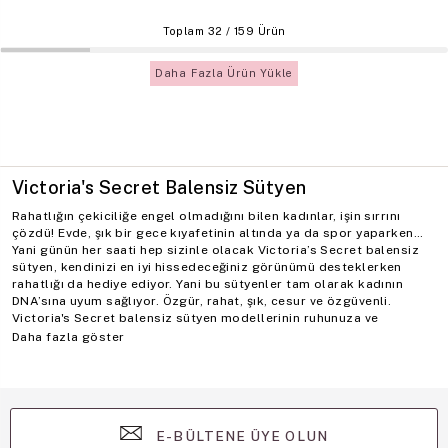
Toplam
32
/
159
Ürün
Daha Fazla Ürün Yükle
Victoria's Secret Balensiz Sütyen
Rahatlığın çekiciliğe engel olmadığını bilen kadınlar, işin sırrını
çözdü! Evde, şık bir gece kıyafetinin altında ya da spor yaparken…
Yani günün her saati hep sizinle olacak Victoria’s Secret balensiz
sütyen, kendinizi en iyi hissedeceğiniz görünümü desteklerken
rahatlığı da hediye ediyor. Yani bu sütyenler tam olarak kadının
DNA’sına uyum sağlıyor. Özgür, rahat, şık, cesur ve özgüvenli.
Victoria's Secret balensiz sütyen modellerinin ruhunuza ve
bedeninize hitap edecek efsanevi karakterlerini keşfetmeye ne
Daha fazla göster
dersiniz?
Toplanmış ve doğal duruşundan taviz vermeyen göğüslere
sahipken, üzerinizde yokmuş gibi hissedeceğiniz Victoria's Secret
balensiz sütyen koleksiyonunun güzelliğini yaşayan tutkulu
kadınlar dünyasına siz de katılmalısını
E-BÜLTENE ÜYE OLUN