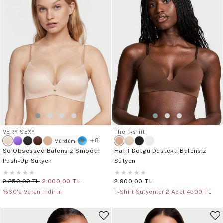
VERY SEXY
The T-shirt
8
Mürdüm
So Obsessed Balensiz Smooth
Hafif Dolgu Destekli Balensiz
Push-Up Sütyen
Sütyen
★
★
★
★
★
★
★
★
★
★
2.250,00 TL
2.000,00 TL
2.900,00 TL
%60'a Varan İndirim
T-Shirt Sütyenler 2 Adet 4500 TL