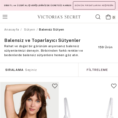
3500 TL ve ÜZERİ ALIŞVERİŞLERİNİZDE ÜCRETSİZ KARGO!
GÜNÜN FIRSATLARINI KEŞFEDİN
0
Anasayfa
Sütyen
Balensiz Sütyen
Balensiz ve Toparlayıcı Sütyenler
Rahat ve doğal bir görünüm arıyorsanız balensiz
159 Ürün
sütyenlerimizi deneyin. Birbirinden farklı renkler ve
bedenlerde balensiz sütyenlere hemen göz atın.
SIRALAMA
FILTRELEME
Seçiniz