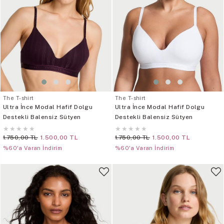
The T-shirt
The T-shirt
Ultra İnce Modal Hafif Dolgu
Ultra İnce Modal Hafif Dolgu
Destekli Balensiz Sütyen
Destekli Balensiz Sütyen
★
★
★
★
★
★
★
★
★
★
1.750,00 TL
1.500,00 TL
1.750,00 TL
1.500,00 TL
%60'a Varan İndirim
%60'a Varan İndirim