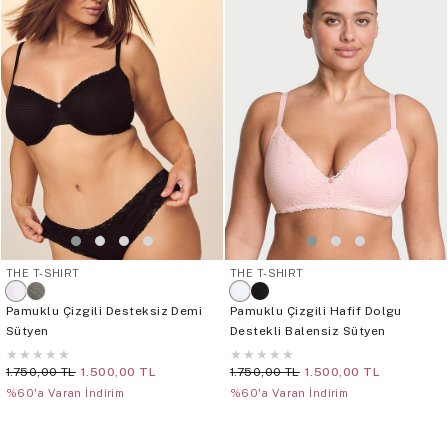
THE T-SHIRT
THE T-SHIRT
Pamuklu Çizgili Desteksiz Demi
Pamuklu Çizgili Hafif Dolgu
Sütyen
Destekli Balensiz Sütyen
★
★
★
★
★
★
★
★
★
★
1.750,00 TL
1.500,00 TL
1.750,00 TL
1.500,00 TL
%60'a Varan İndirim
%60'a Varan İndirim