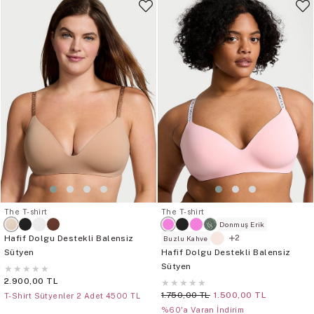
The T-shirt
The T-shirt
Donmuş Erik
Hafif Dolgu Destekli Balensiz
2
Buzlu Kahve
Sütyen
Hafif Dolgu Destekli Balensiz
Sütyen
★
★
★
★
★
2.900,00 TL
★
★
★
★
★
1.750,00 TL
1.500,00 TL
T-Shirt Sütyenler 2 Adet 4500 TL
%60'a Varan İndirim