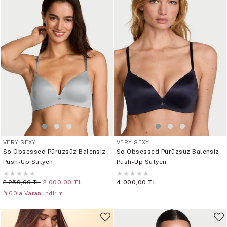
VERY SEXY
VERY SEXY
So Obsessed Pürüzsüz Balensiz
So Obsessed Pürüzsüz Balensiz
Push-Up Sütyen
Push-Up Sütyen
★
★
★
★
★
★
★
★
★
★
2.250,00 TL
2.000,00 TL
4.000,00 TL
%60'a Varan İndirim