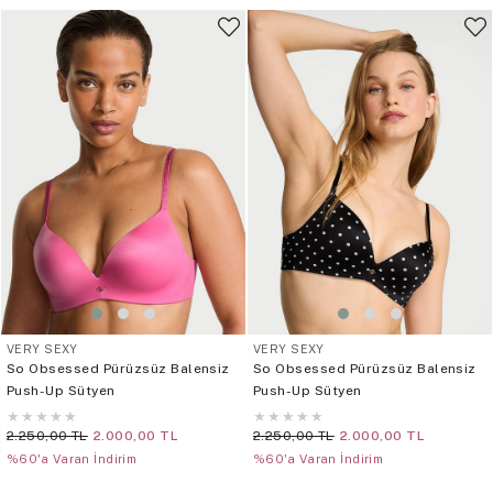
VERY SEXY
VERY SEXY
So Obsessed Pürüzsüz Balensiz
So Obsessed Pürüzsüz Balensiz
Push-Up Sütyen
Push-Up Sütyen
★
★
★
★
★
★
★
★
★
★
2.250,00 TL
2.000,00 TL
2.250,00 TL
2.000,00 TL
%60'a Varan İndirim
%60'a Varan İndirim