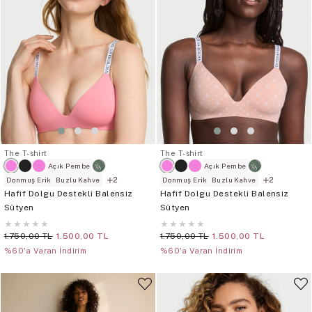
The T-shirt
The T-shirt
Açık Pembe
Açık Pembe
2
2
Donmuş Erik
Buzlu Kahve
Donmuş Erik
Buzlu Kahve
Hafif Dolgu Destekli Balensiz
Hafif Dolgu Destekli Balensiz
Sütyen
Sütyen
★
★
★
★
★
★
★
★
★
★
1.750,00 TL
1.500,00 TL
1.750,00 TL
1.500,00 TL
%60'a Varan İndirim
%60'a Varan İndirim