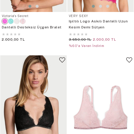
Victoria's Secret
VERY SEXY
Işıltılı Logo Askılı Dantelli Uzun
Dantelli Desteksiz Üçgen Bralet
Kesim Demi Sütyen
★
★
★
★
★
★
★
★
★
★
2.000,00 TL
3.650,00 TL
2.000,00 TL
%60'a Varan İndirim