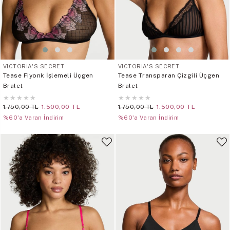
VICTORIA'S SECRET
VICTORIA'S SECRET
Tease Fiyonk İşlemeli Üçgen
Tease Transparan Çizgili Üçgen
Bralet
Bralet
★
★
★
★
★
★
★
★
★
★
1.750,00 TL
1.500,00 TL
1.750,00 TL
1.500,00 TL
%60'a Varan İndirim
%60'a Varan İndirim