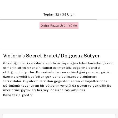
Toplam
32
/
39
Ürün
Daha Fazla Ürün Yükle
Victoria’s Secret Bralet/ Dolgusuz Sütyen
Güzelliğin belli kalıplarla sınırlanamayacağını bilen kadınlar çekici
olmanın sırrının kendini yansıtabilmekteki başarıyla paralel
olduğunu biliyorlar. Bu nedenle tarzını ve kimliğini yansıtan gücün,
üzerine giydiği kıyafetten çok daha derinlerde olduğunun
farkındalar. Giysilerin altından göğüsleri saran ve hayallerindeki
görünümü kazandıran bir sütyenin verdiği öz güven ve çekicilik ile
üzerlerine giydikleri her şeyi cesurca taşıyabilirler.
Daha fazla göster
Sütyen kategorisindeki gücü tüm dünyada bilinen Victoria’s Secret,
kendine güvenen kadının görünüşünde
bralet / dolgusuz sütyen
stili ile de sihirli bir etki yaratmayı başarıyor.
Bralet Sütyen ile Ped Desteği Olmadan Kusursuzca