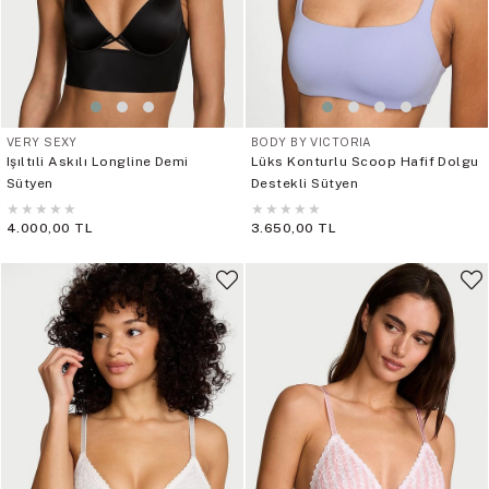
VERY SEXY
BODY BY VICTORIA
Işıltıli Askılı Longline Demi
Lüks Konturlu Scoop Hafif Dolgu
Sütyen
Destekli Sütyen
★
★
★
★
★
★
★
★
★
★
4.000,00 TL
3.650,00 TL