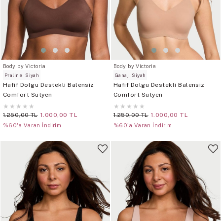
Body by Victoria
Body by Victoria
Praline
Siyah
Ganaj
Siyah
Hafif Dolgu Destekli Balensiz
Hafif Dolgu Destekli Balensiz
Comfort Sütyen
Comfort Sütyen
★
★
★
★
★
★
★
★
★
★
1.250,00 TL
1.000,00 TL
1.250,00 TL
1.000,00 TL
%60'a Varan İndirim
%60'a Varan İndirim