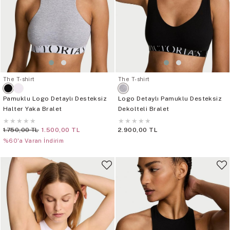
The T-shirt
The T-shirt
Pamuklu Logo Detaylı Desteksiz
Logo Detaylı Pamuklu Desteksiz
Halter Yaka Bralet
Dekolteli Bralet
★
★
★
★
★
★
★
★
★
★
1.750,00 TL
1.500,00 TL
2.900,00 TL
%60'a Varan İndirim