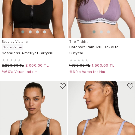
Body by Victoria
The T-shirt
Balensiz Pamuklu Dekolte
Buzlu Kahve
Seamless Ameliyat Sütyeni
Sütyeni
★
★
★
★
★
★
★
★
★
★
2.250,00 TL
2.000,00 TL
1.750,00 TL
1.500,00 TL
%60'a Varan İndirim
%60'a Varan İndirim