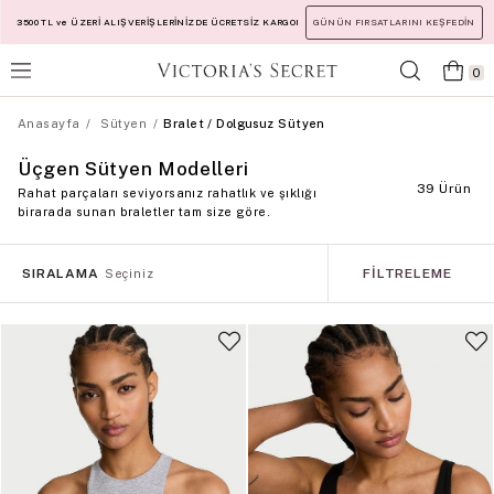
3500 TL ve ÜZERİ ALIŞVERİŞLERİNİZDE ÜCRETSİZ KARGO!
GÜNÜN FIRSATLARINI KEŞFEDİN
0
Anasayfa
Sütyen
Bralet / Dolgusuz Sütyen
Üçgen Sütyen Modelleri
39 Ürün
Rahat parçaları seviyorsanız rahatlık ve şıklığı
birarada sunan braletler tam size göre.
SIRALAMA
FILTRELEME
Seçiniz