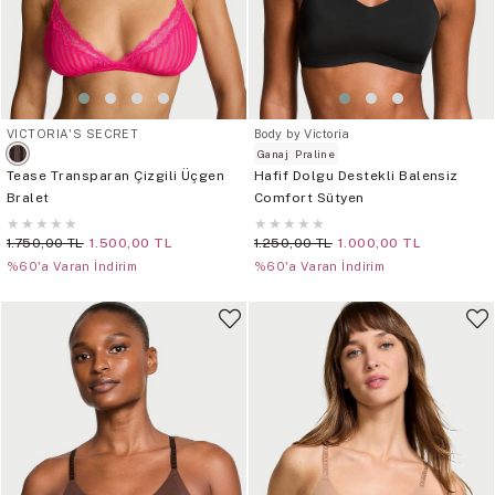
VICTORIA'S SECRET
Body by Victoria
Ganaj
Praline
Tease Transparan Çizgili Üçgen
Hafif Dolgu Destekli Balensiz
Bralet
Comfort Sütyen
★
★
★
★
★
★
★
★
★
★
1.750,00 TL
1.500,00 TL
1.250,00 TL
1.000,00 TL
%60'a Varan İndirim
%60'a Varan İndirim