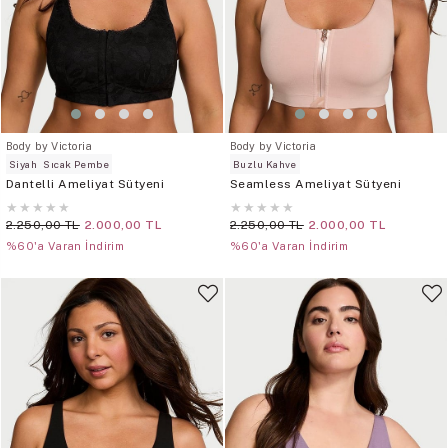
Body by Victoria
Body by Victoria
Siyah
Sıcak Pembe
Buzlu Kahve
Dantelli Ameliyat Sütyeni
Seamless Ameliyat Sütyeni
★
★
★
★
★
★
★
★
★
★
2.250,00 TL
2.000,00 TL
2.250,00 TL
2.000,00 TL
%60'a Varan İndirim
%60'a Varan İndirim