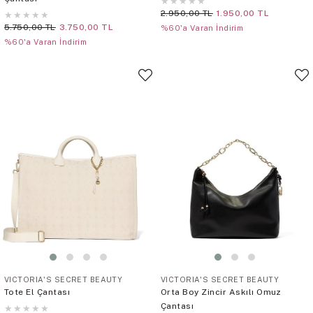
★
★
★
★
★
2.950,00 TL
1.950,00 TL
★
★
★
★
★
5.750,00 TL
3.750,00 TL
%60'a Varan İndirim
%60'a Varan İndirim
VICTORIA'S SECRET BEAUTY
VICTORIA'S SECRET BEAUTY
Tote El Çantası
Orta Boy Zincir Askılı Omuz
Çantası
★
★
★
★
★