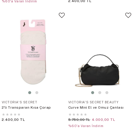
2.400,00 TL
%60'a Varan İndirim
VICTORIA'S SECRET
VICTORIA'S SECRET BEAUTY
2'li Transparan Kısa Çorap
Curve Mini El ve Omuz Çantası
★
★
★
★
★
★
★
★
★
★
2.400,00 TL
5.750,00 TL
4.000,00 TL
%60'a Varan İndirim