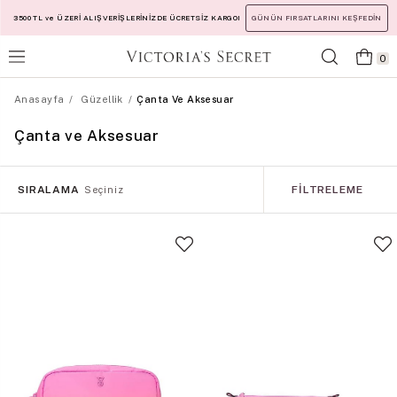
3500 TL ve ÜZERİ ALIŞVERİŞLERİNİZDE ÜCRETSİZ KARGO!
GÜNÜN FIRSATLARINI KEŞFEDİN
0
Anasayfa
Güzellik
Çanta Ve Aksesuar
Çanta ve Aksesuar
SIRALAMA
FILTRELEME
Seçiniz