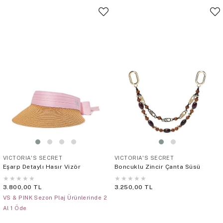
VICTORIA'S SECRET
VICTORIA'S SECRET
Eşarp Detaylı Hasır Vizör
Boncuklu Zincir Çanta Süsü
★
★
★
★
★
★
★
★
★
★
3.800,00 TL
3.250,00 TL
VS & PINK Sezon Plaj Ürünlerinde 2
Al 1 Öde