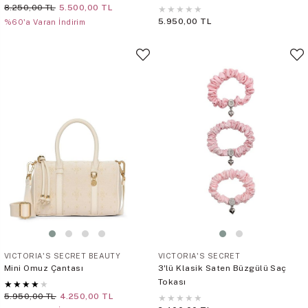
8.250,00 TL
5.500,00 TL
★
★
★
★
★
5.950,00 TL
%60'a Varan İndirim
VICTORIA'S SECRET BEAUTY
VICTORIA'S SECRET
Mini Omuz Çantası
3'lü Klasik Saten Büzgülü Saç
Tokası
★
★
★
★
★
5.950,00 TL
4.250,00 TL
★
★
★
★
★