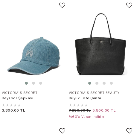
VICTORIA'S SECRET
VICTORIA'S SECRET BEAUTY
Beyzbol Şapkası
Büyük Tote Çanta
★
★
★
★
★
★
★
★
★
★
3.800,00 TL
7.850,00 TL
5.500,00 TL
%60'a Varan İndirim