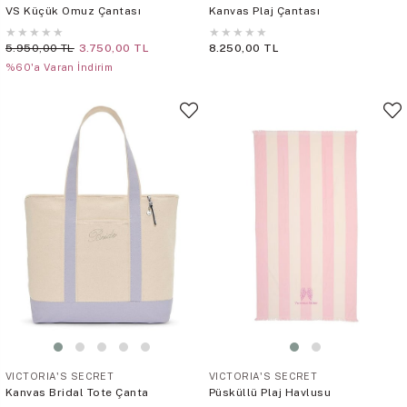
VS Küçük Omuz Çantası
Kanvas Plaj Çantası
★
★
★
★
★
★
★
★
★
★
5.950,00 TL
3.750,00 TL
8.250,00 TL
%60'a Varan İndirim
VICTORIA'S SECRET
VICTORIA'S SECRET
Kanvas Bridal Tote Çanta
Püsküllü Plaj Havlusu