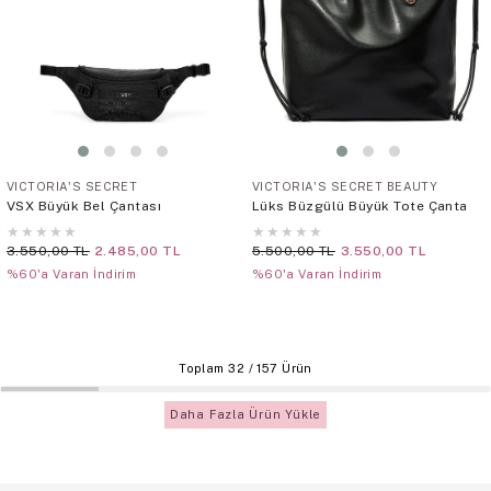
VICTORIA'S SECRET
VICTORIA'S SECRET BEAUTY
VSX Büyük Bel Çantası
Lüks Büzgülü Büyük Tote Çanta
★
★
★
★
★
★
★
★
★
★
3.550,00 TL
2.485,00 TL
5.500,00 TL
3.550,00 TL
%60'a Varan İndirim
%60'a Varan İndirim
Toplam
32
/
157
Ürün
Daha Fazla Ürün Yükle