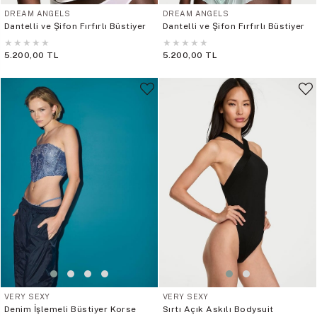
DREAM ANGELS
DREAM ANGELS
Dantelli ve Şifon Fırfırlı Büstiyer
Dantelli ve Şifon Fırfırlı Büstiyer
★
★
★
★
★
★
★
★
★
★
5.200,00 TL
5.200,00 TL
VERY SEXY
VERY SEXY
Denim İşlemeli Büstiyer Korse
Sırtı Açık Askılı Bodysuit