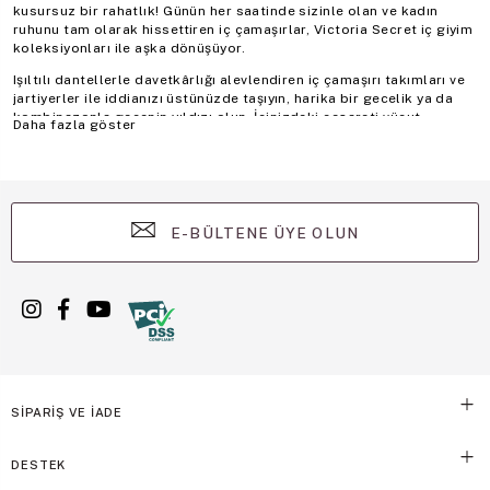
kusursuz bir rahatlık! Günün her saatinde sizinle olan ve kadın
ruhunu tam olarak hissettiren iç çamaşırlar, Victoria Secret iç giyim
koleksiyonları ile aşka dönüşüyor.
Işıltılı dantellerle davetkârlığı alevlendiren iç çamaşırı takımları ve
jartiyerler ile iddianızı üstünüzde taşıyın, harika bir gecelik ya da
kombinazonla gecenin yıldızı olun. İçinizdeki cesareti vücut
Daha fazla göster
hatlarınızla tanıştırmak için babydoll’un nefes kesici büyüsüne izin
verin ya da teddy ve bodysuit modelleri ile tutkunun kurallarını siz
belirleyin. İster muhteşem bir güneşi en şık halinizle karşılayın, ister
çekiciliğin en rahat halini yaşayacağınız şort takımlarını tercih edin.
Tüm bunların yanında büyüsünü üstünde taşıyan Victoria’s Secret
E-BÜLTENE ÜYE OLUN
külot ve Victoria’s Secret sütyen koleksiyonlarından oluşan günlük
iç çamaşırı modelleri ile sizi yansıtan kusursuz tasarımlara sahip
olun.
Cesurluğu Üzerinizde Hissedin: Teddy ve Bodysuit
Hırslı, davetkâr, cesur, yırtıcı ve çok etkileyici! Kadın ruhunun en
cesur karakterini dışa vuran teddy ve bodysuit modelleri ile
kuralları unutun, seksiliğin sınırını siz belirleyin. Keskin kayışlar,
çapraz bantlar, dantelin ışıltısı, tanga külotun tutkusu veya satenin
SİPARİŞ VE İADE
gösterişli dokunuşu… Kadın gece iç giyim karakterinin en çarpıcı
dehası
Victoria’s Secret Teddy ve Bodysuit
ile tüm vücut tipleri
daha iddialı.
DESTEK
Karşı Konulamaz Etki: Babydoll