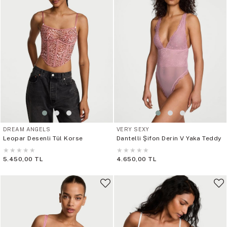
DREAM ANGELS
VERY SEXY
Leopar Desenli Tül Korse
Dantelli Şifon Derin V Yaka Teddy
★
★
★
★
★
★
★
★
★
★
5.450,00 TL
4.650,00 TL