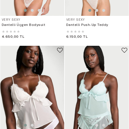
VERY SEXY
VERY SEXY
Dantelli Üçgen Bodysuit
Dantelli Push-Up Teddy
★
★
★
★
★
★
★
★
★
★
4.650,00 TL
6.150,00 TL