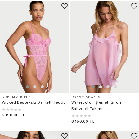
DREAM ANGELS
DREAM ANGELS
Wicked Desteksiz Dantelli Teddy
Watercolor İşlemeli Şifon
Babydoll Takımı
★
★
★
★
★
6.150,00 TL
★
★
★
★
★
6.150,00 TL