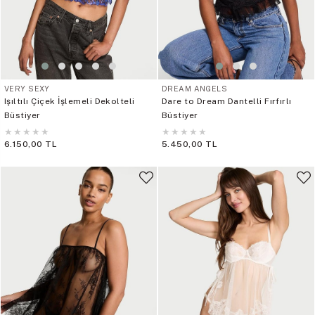
VERY SEXY
DREAM ANGELS
Işıltılı Çiçek İşlemeli Dekolteli
Dare to Dream Dantelli Fırfırlı
Büstiyer
Büstiyer
★
★
★
★
★
★
★
★
★
★
6.150,00 TL
5.450,00 TL