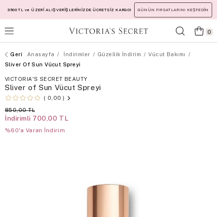
3500 TL ve ÜZERİ ALIŞVERİŞLERİNİZDE ÜCRETSİZ KARGO!
GÜNÜN FIRSATLARINI KEŞFEDİN
0
Anasayfa
İndirimler
Güzellik İndirim
Vücut Bakımı
Sliver Of Sun Vücut Spreyi
VICTORIA'S SECRET BEAUTY
Sliver of Sun Vücut Spreyi
0,00
850,00 TL
İndirimli
700,00 TL
%60'a Varan İndirim