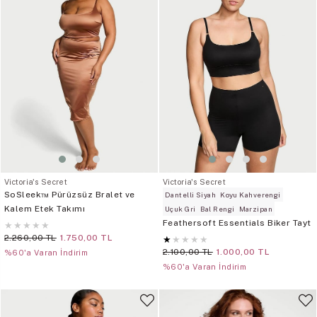
Victoria's Secret
Victoria's Secret
SoSleek™ Pürüzsüz Bralet ve
Dantelli Siyah
Koyu Kahverengi
Kalem Etek Takımı
Uçuk Gri
Bal Rengi
Marzipan
Feathersoft Essentials Biker Tayt
★
★
★
★
★
2.260,00 TL
1.750,00 TL
★
★
★
★
★
2.100,00 TL
1.000,00 TL
%60'a Varan İndirim
%60'a Varan İndirim