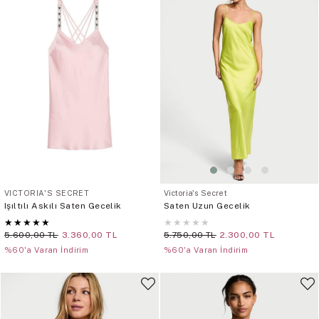
VICTORIA'S SECRET
Victoria's Secret
Işıltılı Askılı Saten Gecelik
Saten Uzun Gecelik
★
★
★
★
★
★
★
★
★
★
5.600,00 TL
3.360,00 TL
5.750,00 TL
2.300,00 TL
%60'a Varan İndirim
%60'a Varan İndirim