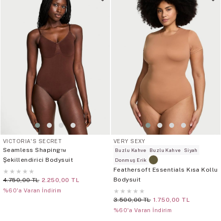
VICTORIA'S SECRET
VERY SEXY
Seamless Shaping™
Buzlu Kahve
Buzlu Kahve
Siyah
Şekillendirici Bodysuit
Donmuş Erik
Feathersoft Essentials Kısa Kollu
★
★
★
★
★
Bodysuit
4.750,00 TL
2.250,00 TL
%60'a Varan İndirim
★
★
★
★
★
3.500,00 TL
1.750,00 TL
%60'a Varan İndirim