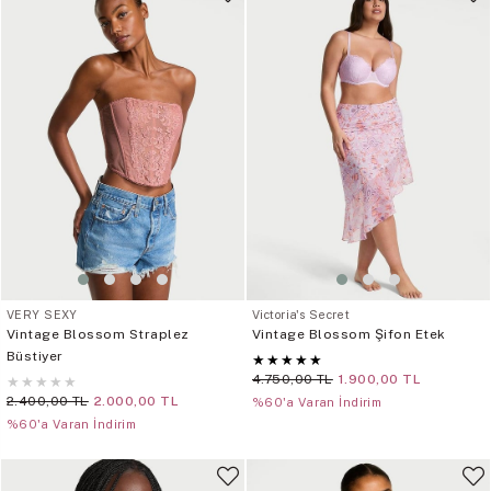
VERY SEXY
Victoria's Secret
Vintage Blossom Straplez
Vintage Blossom Şifon Etek
Büstiyer
★
★
★
★
★
4.750,00 TL
1.900,00 TL
★
★
★
★
★
2.400,00 TL
2.000,00 TL
%60'a Varan İndirim
%60'a Varan İndirim