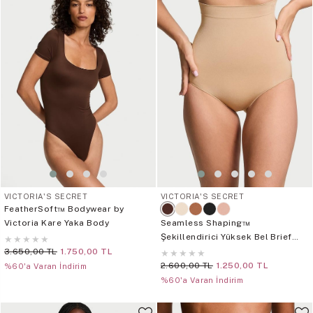
VICTORIA'S SECRET
VICTORIA'S SECRET
FeatherSoft™ Bodywear by
Victoria Kare Yaka Body
Seamless Shaping™
Şekillendirici Yüksek Bel Brief
★
★
★
★
★
Külot
3.650,00 TL
1.750,00 TL
★
★
★
★
★
2.600,00 TL
1.250,00 TL
%60'a Varan İndirim
%60'a Varan İndirim