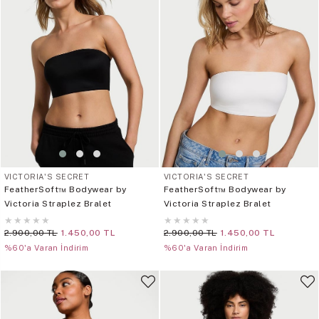
VICTORIA'S SECRET
VICTORIA'S SECRET
FeatherSoft™ Bodywear by
FeatherSoft™ Bodywear by
Victoria Straplez Bralet
Victoria Straplez Bralet
★
★
★
★
★
★
★
★
★
★
2.900,00 TL
1.450,00 TL
2.900,00 TL
1.450,00 TL
%60'a Varan İndirim
%60'a Varan İndirim