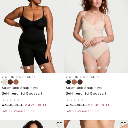
VICTORIA'S SECRET
VICTORIA'S SECRET
Seamless Shaping™
Seamless Shaping™
Şekillendirici Bodysuit
Şekillendirici Bodysuit
★
★
★
★
★
★
★
★
★
★
4.950,00 TL
2.475,00 TL
4.750,00 TL
2.250,00 TL
%60'a Varan İndirim
%60'a Varan İndirim