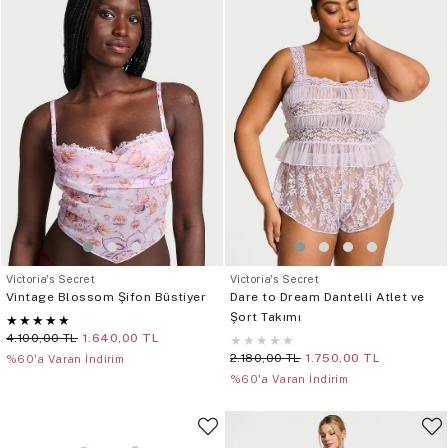
Victoria's Secret
Victoria's Secret
Vintage Blossom Şifon Büstiyer
Dare to Dream Dantelli Atlet ve
Şort Takımı
★
★
★
★
★
4.100,00 TL
1.640,00 TL
★
★
★
★
★
2.180,00 TL
1.750,00 TL
%60'a Varan İndirim
%60'a Varan İndirim