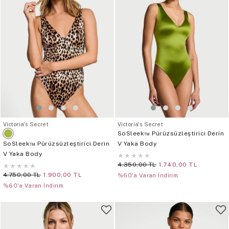
Victoria's Secret
Victoria's Secret
SoSleek™ Pürüzsüzleştirici Derin
SoSleek™ Pürüzsüzleştirici Derin
V Yaka Body
V Yaka Body
★
★
★
★
★
4.350,00 TL
1.740,00 TL
★
★
★
★
★
4.750,00 TL
1.900,00 TL
%60'a Varan İndirim
%60'a Varan İndirim