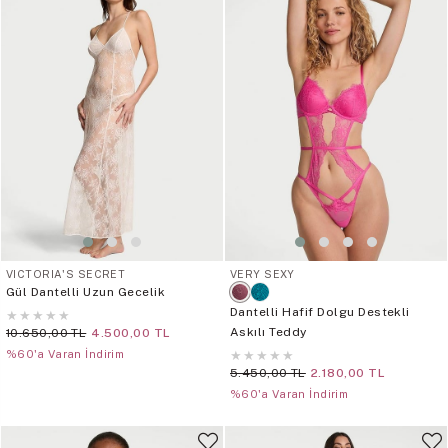
VICTORIA'S SECRET
VERY SEXY
Gül Dantelli Uzun Gecelik
Dantelli Hafif Dolgu Destekli
★
★
★
★
★
Askılı Teddy
10.650,00 TL
4.500,00 TL
%60'a Varan İndirim
★
★
★
★
★
5.450,00 TL
2.180,00 TL
%60'a Varan İndirim