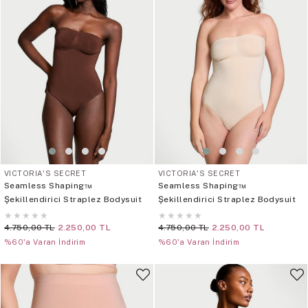
VICTORIA'S SECRET
VICTORIA'S SECRET
Seamless Shaping™
Seamless Shaping™
Şekillendirici Straplez Bodysuit
Şekillendirici Straplez Bodysuit
★
★
★
★
★
★
★
★
★
★
4.750,00 TL
2.250,00 TL
4.750,00 TL
2.250,00 TL
%60'a Varan İndirim
%60'a Varan İndirim