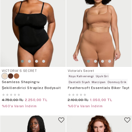
VICTORIA'S SECRET
Victoria's Secret
Koyu Kahverengi
Uçuk Gri
Seamless Shaping™
Dantelli Siyah
Marzipan
Donmuş Erik
Şekillendirici Straplez Bodysuit
Feathersoft Essentials Biker Tayt
★
★
★
★
★
★
★
★
★
★
4.750,00 TL
2.250,00 TL
2.100,00 TL
1.050,00 TL
%60'a Varan İndirim
%60'a Varan İndirim