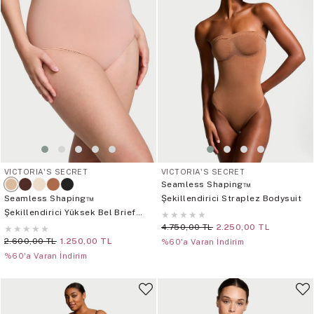
VICTORIA'S SECRET
VICTORIA'S SECRET
Seamless Shaping™
Seamless Shaping™
Şekillendirici Straplez Bodysuit
Şekillendirici Yüksek Bel Brief
★
★
★
★
★
Külot
4.750,00 TL
2.250,00 TL
★
★
★
★
★
2.600,00 TL
1.250,00 TL
%60'a Varan İndirim
%60'a Varan İndirim