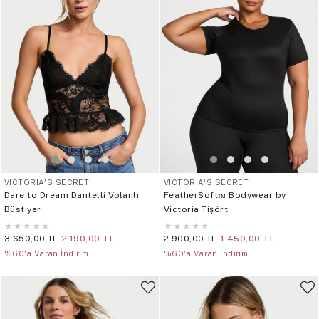
VICTORIA'S SECRET
VICTORIA'S SECRET
Dare to Dream Dantelli Volanlı
FeatherSoft™ Bodywear by
Büstiyer
Victoria Tişört
★
★
★
★
★
★
★
★
★
★
3.650,00 TL
2.190,00 TL
2.900,00 TL
1.450,00 TL
%60'a Varan İndirim
%60'a Varan İndirim