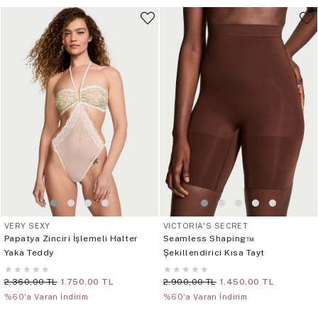
VERY SEXY
VICTORIA'S SECRET
Papatya Zinciri İşlemeli Halter
Seamless Shaping™
Yaka Teddy
Şekillendirici Kısa Tayt
★
★
★
★
★
★
★
★
★
★
2.360,00 TL
1.750,00 TL
2.900,00 TL
1.450,00 TL
%60'a Varan İndirim
%60'a Varan İndirim