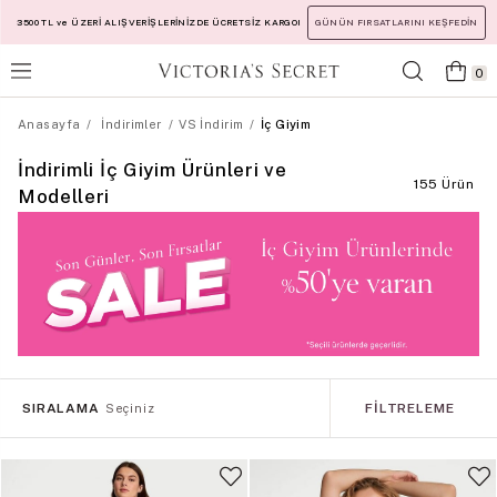
3500 TL ve ÜZERİ ALIŞVERİŞLERİNİZDE ÜCRETSİZ KARGO!
GÜNÜN FIRSATLARINI KEŞFEDİN
0
Anasayfa
İndirimler
VS İndirim
İç Giyim
İndirimli İç Giyim Ürünleri ve
155 Ürün
Modelleri
SIRALAMA
FILTRELEME
Seçiniz