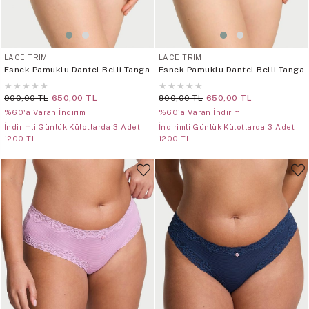
LACE TRIM
LACE TRIM
Esnek Pamuklu Dantel Belli Tanga
Esnek Pamuklu Dantel Belli Tanga
★
★
★
★
★
★
★
★
★
★
900,00 TL
650,00 TL
900,00 TL
650,00 TL
%60'a Varan İndirim
%60'a Varan İndirim
İndirimli Günlük Külotlarda 3 Adet
İndirimli Günlük Külotlarda 3 Adet
1200 TL
1200 TL