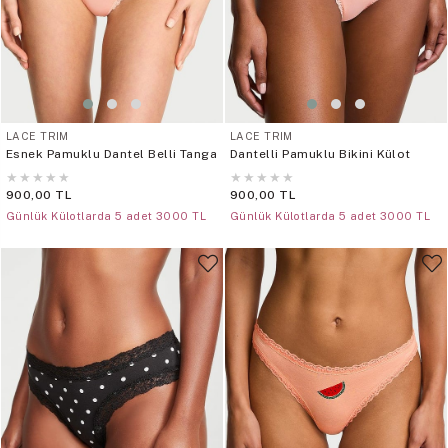
LACE TRIM
LACE TRIM
Esnek Pamuklu Dantel Belli Tanga
Dantelli Pamuklu Bikini Külot
★
★
★
★
★
★
★
★
★
★
900,00 TL
900,00 TL
Günlük Külotlarda 5 adet 3000 TL
Günlük Külotlarda 5 adet 3000 TL