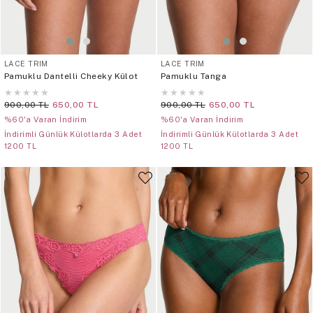
LACE TRIM
LACE TRIM
Pamuklu Dantelli Cheeky Külot
Pamuklu Tanga
★
★
★
★
★
★
★
★
★
★
900,00 TL
650,00 TL
900,00 TL
650,00 TL
%60'a Varan İndirim
%60'a Varan İndirim
İndirimli Günlük Külotlarda 3 Adet
İndirimli Günlük Külotlarda 3 Adet
1200 TL
1200 TL