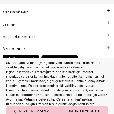
SİPARİŞ VE İADE
DESTEK
MÜŞTERİ HİZMETLERİ
ÖZEL GÜNLER
© Victoria's Secret Shaya Mağazacılık A.Ş. Franchise lisansı aracılığıyla işletilen ticari
markasıdır. Her hakkı saklıdır.
Ön Bilgilendirme
Süreç Bazlı Müşteri Aydınlatma Metni
Mesafeli Satış Sözleşmesi
Üyelik ve Gizlilik Sözleşmesi
İşlem Rehberi
Çerez Politikası
Çerez Tercihleri