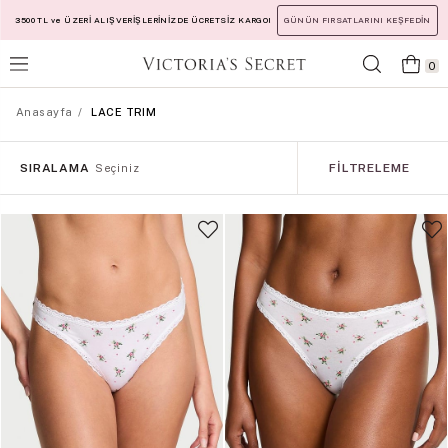
3500 TL ve ÜZERİ ALIŞVERİŞLERİNİZDE ÜCRETSİZ KARGO!
GÜNÜN FIRSATLARINI KEŞFEDİN
0
Anasayfa
LACE TRIM
SIRALAMA
FILTRELEME
Seçiniz