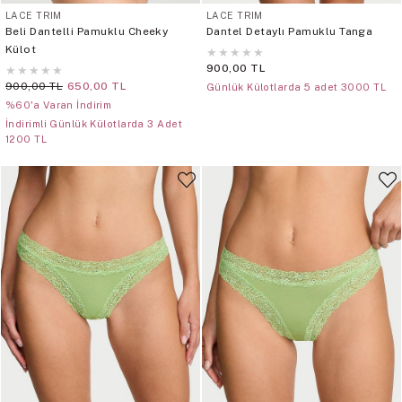
LACE TRIM
LACE TRIM
Beli Dantelli Pamuklu Cheeky
Dantel Detaylı Pamuklu Tanga
Külot
★
★
★
★
★
900,00 TL
★
★
★
★
★
900,00 TL
650,00 TL
Günlük Külotlarda 5 adet 3000 TL
%60'a Varan İndirim
İndirimli Günlük Külotlarda 3 Adet
1200 TL