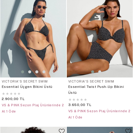
VICTORIA'S SECRET SWIM
VICTORIA'S SECRET SWIM
Essential Üçgen Bikini Üstü
Essential Twist Push-Up Bikini
Üstü
★
★
★
★
★
2.900,00 TL
★
★
★
★
★
3.650,00 TL
VS & PINK Sezon Plaj Ürünlerinde 2
VS & PINK Sezon Plaj Ürünlerinde 2
Al 1 Öde
Al 1 Öde