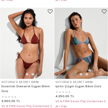
Al 1 Öde
Al 1 Öde
VICTORIA'S SECRET SWIM
VICTORIA'S SECRET SWIM
Essential Diamanté Üçgen Bikini
Işıltılı Çizgili Üçgen Bikini Üstü
Üstü
★
★
★
★
★
4.250,00 TL
★
★
★
★
★
3.650,00 TL
VS & PINK Sezon Plaj Ürünlerinde 2
VS & PINK Sezon Plaj Ürünlerinde 2
Al 1 Öde