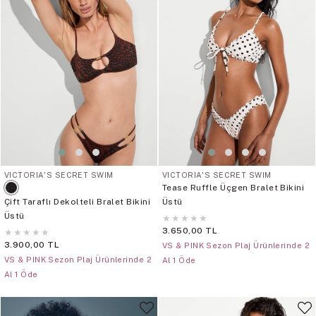
VICTORIA'S SECRET SWIM
VICTORIA'S SECRET SWIM
Tease Ruffle Üçgen Bralet Bikini
Çift Taraflı Dekolteli Bralet Bikini
Üstü
Üstü
★
★
★
★
★
3.650,00 TL
★
★
★
★
★
3.900,00 TL
VS & PINK Sezon Plaj Ürünlerinde 2
VS & PINK Sezon Plaj Ürünlerinde 2
Al 1 Öde
Al 1 Öde