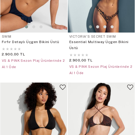
SWIM
VICTORIA'S SECRET SWIM
Fırfır Detaylı Üçgen Bikini Üstü
Essential Multiway Üçgen Bikini
Üstü
★
★
★
★
★
2.900,00 TL
★
★
★
★
★
2.900,00 TL
VS & PINK Sezon Plaj Ürünlerinde 2
VS & PINK Sezon Plaj Ürünlerinde 2
Al 1 Öde
Al 1 Öde