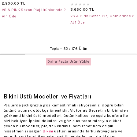
2.900,00 TL
★
★
★
★
★
3.650,00 TL
VS & PINK Sezon Plaj Ürünlerinde 2
VS & PINK Sezon Plaj Ürünlerinde 2
Al 1 Öde
Al 1 Öde
Toplam
32
/
176
Ürün
Daha Fazla Ürün Yükle
Bikini Üstü Modelleri ve Fiyatları
Plajlarda şıklığınızla göz kamaştırmak istiyorsanız, doğru bikini
üstünü bulmak oldukça önemlidir. Victoria's Secret’ın birbirinden
görkemli bikini üstü modelleri, üstün kalitesi ve eşsiz konforu ile
sizi bekliyor. İpeksi dokuları ve göz alıcı tasarımlarıyla dikkat
çeken bu modeller, plajda kendinizi hem rahat hem de şık
hissetmenizi sağlar.
Bikini
üstleri arasında farklı ihtiyaçlara ve
estetik zevklere hitap eden çeşitli modeller yer alır. Halter,