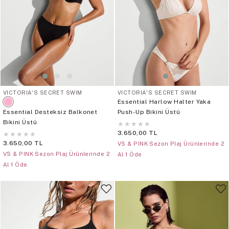
VICTORIA'S SECRET SWIM
VICTORIA'S SECRET SWIM
Essential Harlow Halter Yaka
Essential Desteksiz Balkonet
Push-Up Bikini Üstü
Bikini Üstü
★
★
★
★
★
3.650,00 TL
★
★
★
★
★
3.650,00 TL
VS & PINK Sezon Plaj Ürünlerinde 2
VS & PINK Sezon Plaj Ürünlerinde 2
Al 1 Öde
Al 1 Öde