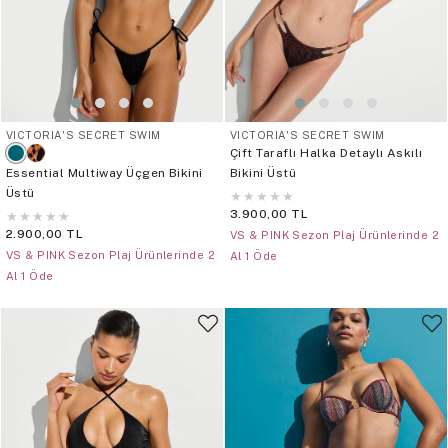
VICTORIA'S SECRET SWIM
VICTORIA'S SECRET SWIM
Çift Taraflı Halka Detaylı Askılı
Essential Multiway Üçgen Bikini
Bikini Üstü
Üstü
★
★
★
★
★
3.900,00 TL
★
★
★
★
★
2.900,00 TL
VS & PINK Sezon Plaj Ürünlerinde 2
VS & PINK Sezon Plaj Ürünlerinde 2
Al 1 Öde
Al 1 Öde