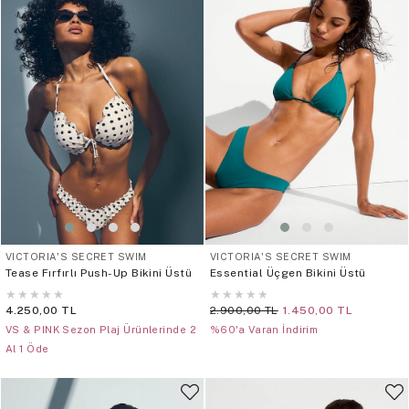
VICTORIA'S SECRET SWIM
VICTORIA'S SECRET SWIM
Tease Fırfırlı Push-Up Bikini Üstü
Essential Üçgen Bikini Üstü
★
★
★
★
★
★
★
★
★
★
4.250,00 TL
2.900,00 TL
1.450,00 TL
VS & PINK Sezon Plaj Ürünlerinde 2
%60'a Varan İndirim
Al 1 Öde