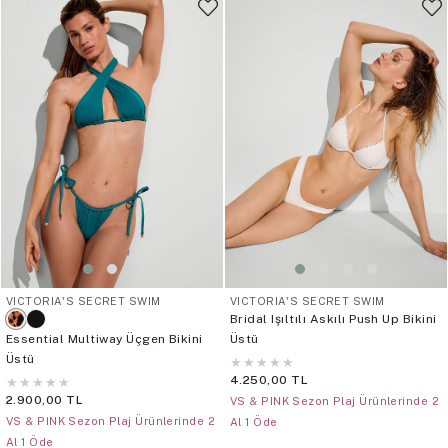
VICTORIA'S SECRET SWIM
VICTORIA'S SECRET SWIM
Bridal Işıltılı Askılı Push Up Bikini
Essential Multiway Üçgen Bikini
Üstü
Üstü
★
★
★
★
★
4.250,00 TL
★
★
★
★
★
2.900,00 TL
VS & PINK Sezon Plaj Ürünlerinde 2
VS & PINK Sezon Plaj Ürünlerinde 2
Al 1 Öde
Al 1 Öde