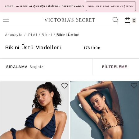
3500 TL ve ÜZERİ ALIŞVERİŞLERİNİZDE ÜCRETSİZ KARGO!
GÜNÜN FIRSATLARINI KEŞFEDİN
0
Anasayfa
PLAJ
Bikini
Bikini Üstleri
Bikini Üstü Modelleri
176 Ürün
SIRALAMA
FILTRELEME
Seçiniz