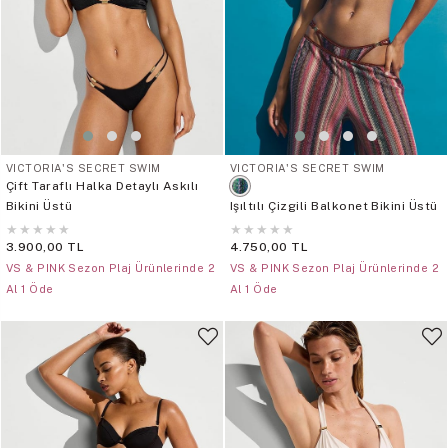
VICTORIA'S SECRET SWIM
VICTORIA'S SECRET SWIM
Çift Taraflı Halka Detaylı Askılı
Bikini Üstü
Işıltılı Çizgili Balkonet Bikini Üstü
★
★
★
★
★
★
★
★
★
★
3.900,00 TL
4.750,00 TL
VS & PINK Sezon Plaj Ürünlerinde 2
VS & PINK Sezon Plaj Ürünlerinde 2
Al 1 Öde
Al 1 Öde