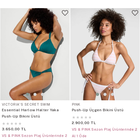
VICTORIA'S SECRET SWIM
PINK
Essential Harlow Halter Yaka
Push-Up Üçgen Bikini Üstü
Push-Up Bikini Üstü
★
★
★
★
★
2.900,00 TL
★
★
★
★
★
3.650,00 TL
VS & PINK Sezon Plaj Ürünlerinde 2
VS & PINK Sezon Plaj Ürünlerinde 2
Al 1 Öde