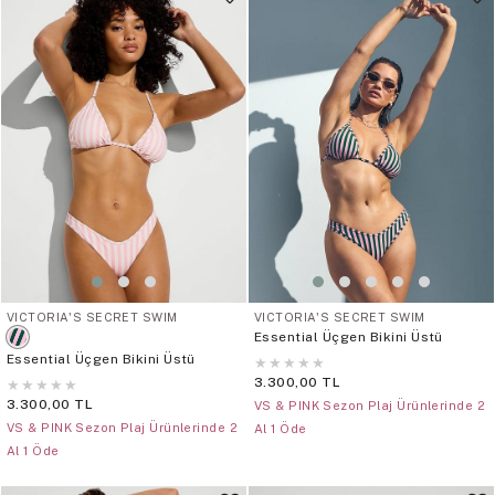
VICTORIA'S SECRET SWIM
VICTORIA'S SECRET SWIM
Essential Üçgen Bikini Üstü
Essential Üçgen Bikini Üstü
★
★
★
★
★
3.300,00 TL
★
★
★
★
★
3.300,00 TL
VS & PINK Sezon Plaj Ürünlerinde 2
VS & PINK Sezon Plaj Ürünlerinde 2
Al 1 Öde
Al 1 Öde