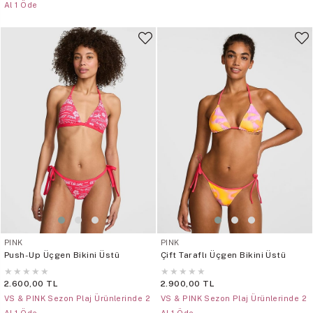
Al 1 Öde
PINK
PINK
Push-Up Üçgen Bikini Üstü
Çift Taraflı Üçgen Bikini Üstü
★
★
★
★
★
★
★
★
★
★
2.600,00 TL
2.900,00 TL
VS & PINK Sezon Plaj Ürünlerinde 2
VS & PINK Sezon Plaj Ürünlerinde 2