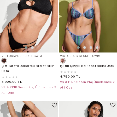
VICTORIA'S SECRET SWIM
VICTORIA'S SECRET SWIM
Çift Taraflı Dekolteli Bralet Bikini
Işıltılı Çizgili Balkonet Bikini Üstü
Üstü
★
★
★
★
★
4.750,00 TL
★
★
★
★
★
3.900,00 TL
VS & PINK Sezon Plaj Ürünlerinde 2
VS & PINK Sezon Plaj Ürünlerinde 2
Al 1 Öde
Al 1 Öde