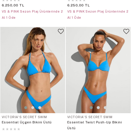
★
★
★
★
★
★
★
★
★
★
6.250,00 TL
6.250,00 TL
VS & PINK Sezon Plaj Ürünlerinde 2
VS & PINK Sezon Plaj Ürünlerinde 2
Al 1 Öde
Al 1 Öde
VICTORIA'S SECRET SWIM
VICTORIA'S SECRET SWIM
Essential Üçgen Bikini Üstü
Essential Twist Push-Up Bikini
Üstü
★
★
★
★
★