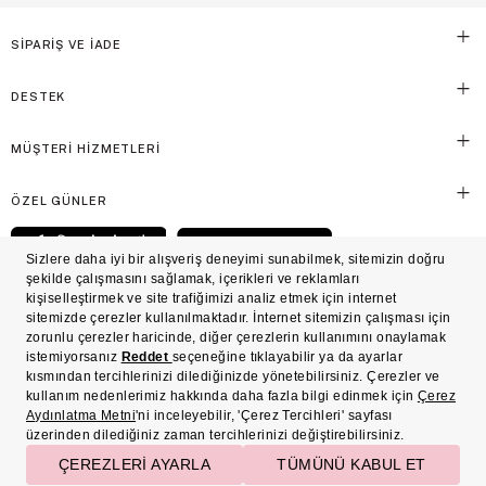
SİPARİŞ VE İADE
DESTEK
MÜŞTERİ HİZMETLERİ
ÖZEL GÜNLER
© Victoria's Secret Shaya Mağazacılık A.Ş. Franchise lisansı aracılığıyla işletilen ticari
markasıdır. Her hakkı saklıdır.
Ön Bilgilendirme
Süreç Bazlı Müşteri Aydınlatma Metni
Mesafeli Satış Sözleşmesi
Üyelik ve Gizlilik Sözleşmesi
İşlem Rehberi
Çerez Politikası
Çerez Tercihleri