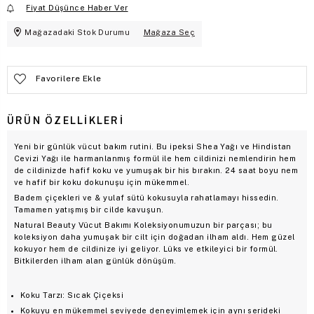
Fiyat Düşünce Haber Ver
Mağazadaki Stok Durumu
Mağaza Seç
Favorilere Ekle
ÜRÜN ÖZELLIKLERI
Yeni bir günlük vücut bakım rutini. Bu ipeksi Shea Yağı ve Hindistan
Cevizi Yağı ile harmanlanmış formül ile hem cildinizi nemlendirin hem
de cildinizde hafif koku ve yumuşak bir his bırakın. 24 saat boyu nem
ve hafif bir koku dokunuşu için mükemmel.
Badem çiçekleri ve & yulaf sütü kokusuyla rahatlamayı hissedin.
Tamamen yatışmış bir cilde kavuşun.
Natural Beauty Vücut Bakımı Koleksiyonumuzun bir parçası; bu
koleksiyon daha yumuşak bir cilt için doğadan ilham aldı. Hem güzel
kokuyor hem de cildinize iyi geliyor. Lüks ve etkileyici bir formül.
Bitkilerden ilham alan günlük dönüşüm.
Koku Tarzı: Sıcak Çiçeksi
Kokuyu en mükemmel seviyede deneyimlemek için aynı serideki