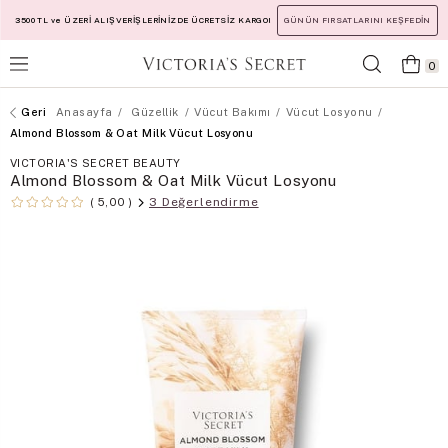
3500 TL ve ÜZERİ ALIŞVERİŞLERİNİZDE ÜCRETSİZ KARGO!
GÜNÜN FIRSATLARINI KEŞFEDİN
0
Anasayfa
Güzellik
Vücut Bakımı
Vücut Losyonu
Almond Blossom & Oat Milk Vücut Losyonu
VICTORIA'S SECRET BEAUTY
Almond Blossom & Oat Milk Vücut Losyonu
3 Değerlendirme
5,00