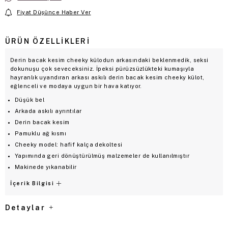
Fiyat Düşünce Haber Ver
ÜRÜN ÖZELLIKLERI
Derin bacak kesim cheeky külodun arkasındaki beklenmedik, seksi
dokunuşu çok seveceksiniz. İpeksi pürüzsüzlükteki kumaşıyla
hayranlık uyandıran arkası askılı derin bacak kesim cheeky külot,
eğlenceli ve modaya uygun bir hava katıyor.
Düşük bel
Arkada askılı ayrıntılar
Derin bacak kesim
Pamuklu ağ kısmı
Cheeky model: hafif kalça dekoltesi
Yapımında geri dönüştürülmüş malzemeler de kullanılmıştır
Makinede yıkanabilir
İçerik Bilgisi
Detaylar