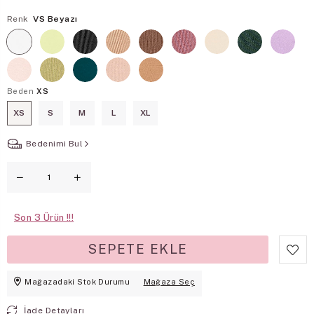
Renk
VS Beyazı
Beden
XS
XS
S
M
L
XL
Bedenimi Bul
Son
3
Mağazadaki Stok Durumu
Mağaza Seç
İade Detayları