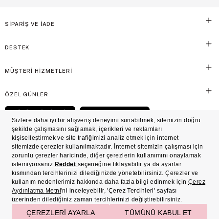
SİPARİŞ VE İADE
DESTEK
MÜŞTERİ HİZMETLERİ
ÖZEL GÜNLER
© Victoria's Secret Shaya Mağazacılık A.Ş. Franchise lisansı aracılığıyla işletilen ticari
markasıdır. Her hakkı saklıdır.
Ön Bilgilendirme
Süreç Bazlı Müşteri Aydınlatma Metni
Mesafeli Satış Sözleşmesi
Üyelik ve Gizlilik Sözleşmesi
İşlem Rehberi
Çerez Politikası
Çerez Tercihleri