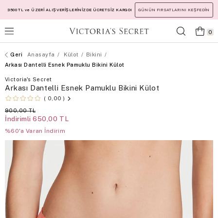
3500 TL ve ÜZERİ ALIŞVERİŞLERİNİZDE ÜCRETSİZ KARGO!
GÜNÜN FIRSATLARINI KEŞFEDİN
0
Anasayfa
Külot
Bikini
Arkası Dantelli Esnek Pamuklu Bikini Külot
Victoria's Secret
Arkası Dantelli Esnek Pamuklu Bikini Külot
0,00
900,00 TL
İndirimli
650,00 TL
%60'a Varan İndirim