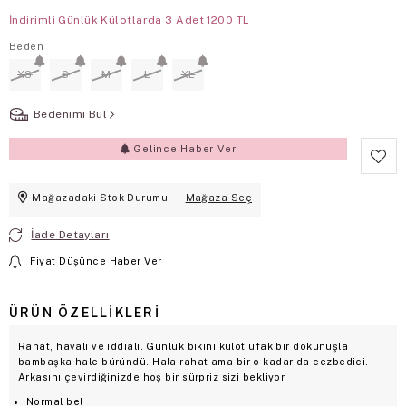
İndirimli Günlük Külotlarda 3 Adet 1200 TL
Beden
XS
S
M
L
XL
Bedenimi Bul
Gelince Haber Ver
Mağazadaki Stok Durumu
Mağaza Seç
İade Detayları
Fiyat Düşünce Haber Ver
ÜRÜN ÖZELLIKLERI
Rahat, havalı ve iddialı. Günlük bikini külot ufak bir dokunuşla
bambaşka hale büründü. Hala rahat ama bir o kadar da cezbedici.
Arkasını çevirdiğinizde hoş bir sürpriz sizi bekliyor.
Normal bel