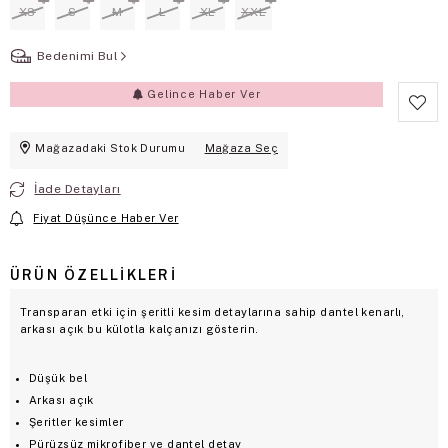
XS
S
M
L
XL
XXL
Bedenimi Bul
Gelince Haber Ver
Mağazadaki Stok Durumu
Mağaza Seç
İade Detayları
Fiyat Düşünce Haber Ver
ÜRÜN ÖZELLIKLERI
Transparan etki için şeritli kesim detaylarına sahip dantel kenarlı,
arkası açık bu külotla kalçanızı gösterin.
Düşük bel
Arkası açık
Şeritler kesimler
Pürüzsüz mikrofiber ve dantel detay