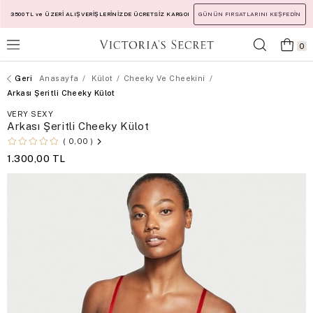
3500 TL ve ÜZERİ ALIŞVERİŞLERİNİZDE ÜCRETSİZ KARGO!
GÜNÜN FIRSATLARINI KEŞFEDİN
0
Anasayfa
Külot
Cheeky Ve Cheekini
Arkası Şeritli Cheeky Külot
VERY SEXY
Arkası Şeritli Cheeky Külot
0,00
1.300,00 TL