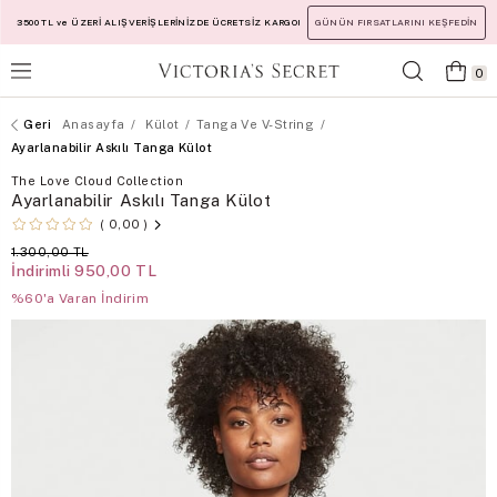
3500 TL ve ÜZERİ ALIŞVERİŞLERİNİZDE ÜCRETSİZ KARGO!
GÜNÜN FIRSATLARINI KEŞFEDİN
0
Anasayfa
Külot
Tanga Ve V-String
Ayarlanabilir Askılı Tanga Külot
The Love Cloud Collection
Ayarlanabilir Askılı Tanga Külot
0,00
1.300,00 TL
İndirimli
950,00 TL
%60'a Varan İndirim