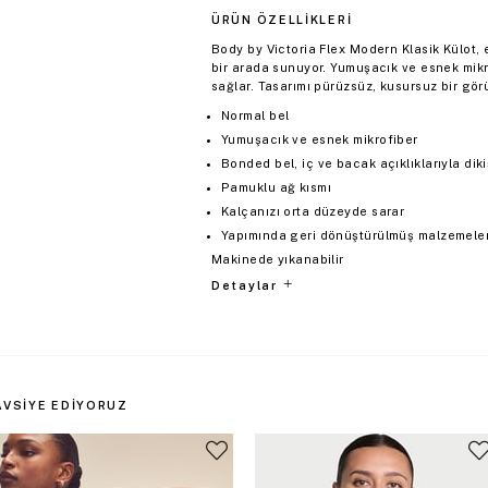
ÜRÜN ÖZELLIKLERI
Body by Victoria Flex Modern Klasik Külot,
bir arada sunuyor. Yumuşacık ve esnek mikro
sağlar. Tasarımı pürüzsüz, kusursuz bir gör
Normal bel
Yumuşacık ve esnek mikrofiber
Bonded bel, iç ve bacak açıklıklarıyla di
Pamuklu ağ kısmı
Kalçanızı orta düzeyde sarar
Yapımında geri dönüştürülmüş malzemeler 
Makinede yıkanabilir
Detaylar
AVSIYE EDIYORUZ