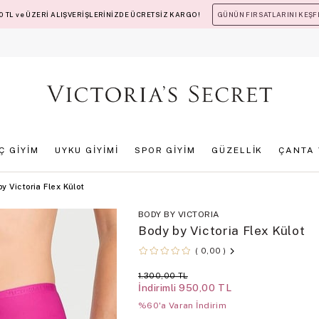
 TL ve ÜZERİ ALIŞVERİŞLERİNİZDE ÜCRETSİZ KARGO!
GÜNÜN FIRSATLARINI KEŞF
İÇ GİYİM
UYKU GİYİMİ
SPOR GİYİM
GÜZELLİK
ÇANTA 
y Victoria Flex Külot
BODY BY VICTORIA
Body by Victoria Flex Külot
0,00
1.300,00 TL
İndirimli
950,00 TL
%60'a Varan İndirim