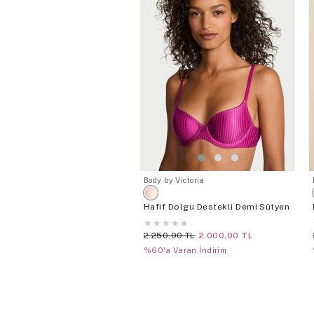
Body by Victoria
Hafif Dolgu Destekli Demi Sütyen
★
★
★
★
★
2.250,00 TL
2.000,00 TL
%60'a Varan İndirim