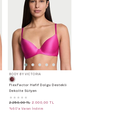
BODY BY VICTORIA
FlexFactor Hafif Dolgu Destekli
Dekolte Sütyen
★
★
★
★
★
2.250,00 TL
2.000,00 TL
%60'a Varan İndirim