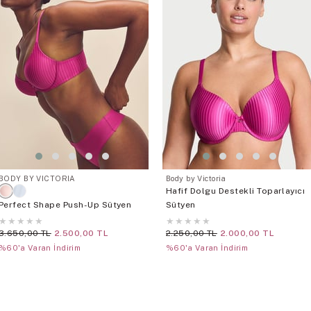
BODY BY VICTORIA
Body by Victoria
Hafif Dolgu Destekli Toparlayıcı
Perfect Shape Push-Up Sütyen
Sütyen
★
★
★
★
★
★
★
★
★
★
3.650,00 TL
2.500,00 TL
2.250,00 TL
2.000,00 TL
%60'a Varan İndirim
%60'a Varan İndirim