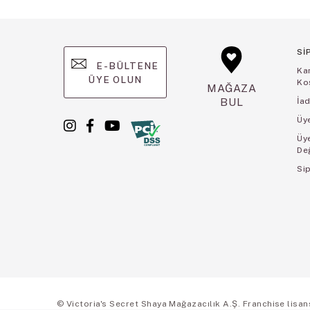
Sİ
E-BÜLTENE
Ka
ÜYE OLUN
Koş
MAĞAZA
BUL
İad
Üye
Üy
De
Sip
© Victoria's Secret Shaya Mağazacılık A.Ş. Franchise lisansı 