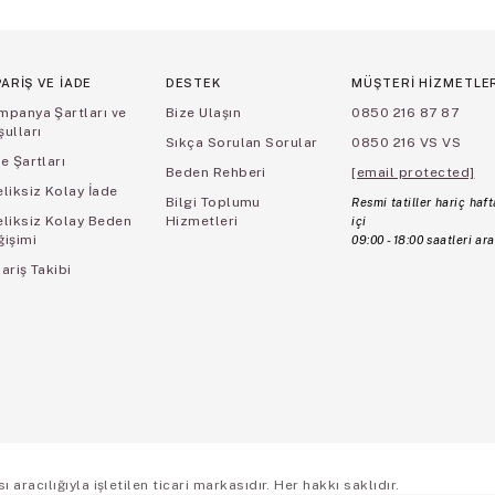
PARİŞ VE İADE
DESTEK
MÜŞTERİ HİZMETLE
mpanya Şartları ve
Bize Ulaşın
0850 216 87 87
ulları
Sıkça Sorulan Sorular
0850 216 VS VS
e Şartları
Beden Rehberi
[email protected]
liksiz Kolay İade
Bilgi Toplumu
Resmi tatiller hariç haft
eliksiz Kolay Beden
Hizmetleri
içi
ğişimi
09:00 - 18:00 saatleri ara
ariş Takibi
aracılığıyla işletilen ticari markasıdır. Her hakkı saklıdır.