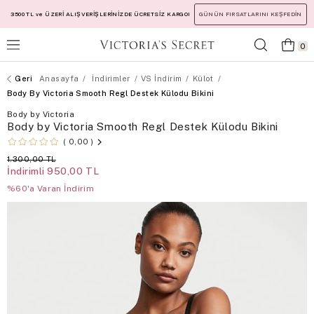
3500 TL ve ÜZERİ ALIŞVERİŞLERİNİZDE ÜCRETSİZ KARGO!
GÜNÜN FIRSATLARINI KEŞFEDİN
0
Anasayfa
İndirimler
VS İndirim
Külot
Body By Victoria Smooth Regl Destek Külodu Bikini
Body by Victoria
Body by Victoria Smooth Regl Destek Külodu Bikini
0,00
1.300,00 TL
İndirimli
950,00 TL
%60'a Varan İndirim