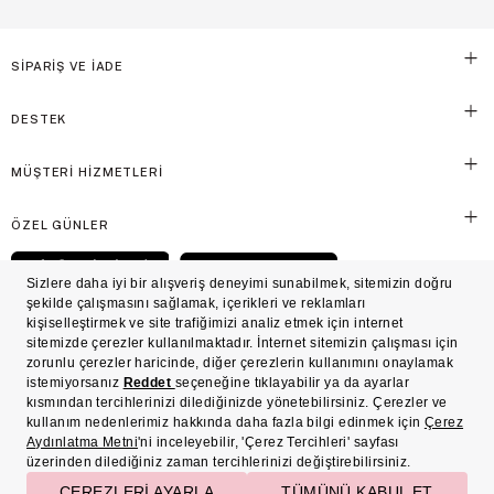
SİPARİŞ VE İADE
DESTEK
MÜŞTERİ HİZMETLERİ
ÖZEL GÜNLER
© Victoria's Secret Shaya Mağazacılık A.Ş. Franchise lisansı aracılığıyla işletilen ticari
markasıdır. Her hakkı saklıdır.
Ön Bilgilendirme
Süreç Bazlı Müşteri Aydınlatma Metni
Mesafeli Satış Sözleşmesi
Üyelik ve Gizlilik Sözleşmesi
İşlem Rehberi
Çerez Politikası
Çerez Tercihleri