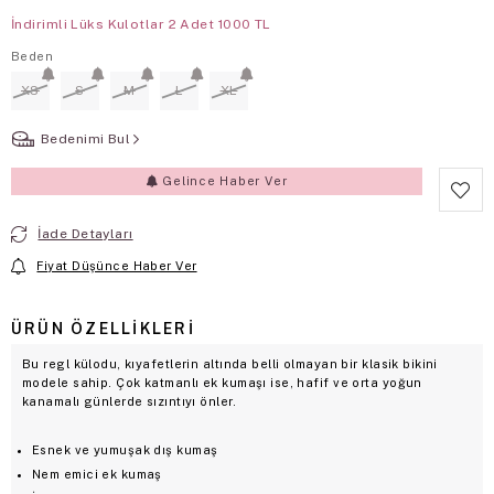
İndirimli Lüks Kulotlar 2 Adet 1000 TL
Beden
XS
S
M
L
XL
Bedenimi Bul
Gelince Haber Ver
İade Detayları
Fiyat Düşünce Haber Ver
ÜRÜN ÖZELLIKLERI
Bu regl külodu, kıyafetlerin altında belli olmayan bir klasik bikini
modele sahip. Çok katmanlı ek kumaşı ise, hafif ve orta yoğun
kanamalı günlerde sızıntıyı önler.
Esnek ve yumuşak dış kumaş
Nem emici ek kumaş