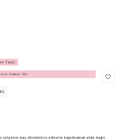
üm Testi
ince Haber Ver
eç
 sütyenin baş döndürücü etkisine kapılmamak elde değil.