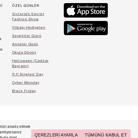
Rİ
ÖZEL GÜNLER
Victoria's Secret
Fashion Show
Yılbaşı Hediyeleri
Sevgililer Günü
a
Anneler Günü
sı
Okula Dönüş
Halloween (Cadılar
Bayramı)
11.11 Singles' Day
Cyber Monday
Black Friday
cihleri