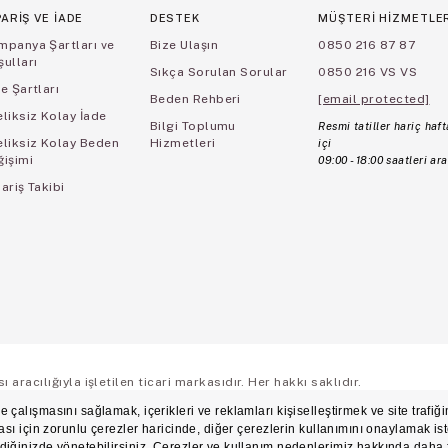
PARİŞ VE İADE
DESTEK
MÜŞTERİ HİZMETLE
mpanya Şartları ve
Bize Ulaşın
0850 216 87 87
ulları
Sıkça Sorulan Sorular
0850 216 VS VS
e Şartları
Beden Rehberi
[email protected]
liksiz Kolay İade
Bilgi Toplumu
Resmi tatiller hariç haft
eliksiz Kolay Beden
Hizmetleri
içi
ğişimi
09:00 - 18:00 saatleri ara
ariş Takibi
aracılığıyla işletilen ticari markasıdır. Her hakkı saklıdır.
ş Sözleşmesi
Üyelik ve Gizlilik Sözleşmesi
İşlem Rehberi
Çerez Politikası
Çerez Ter