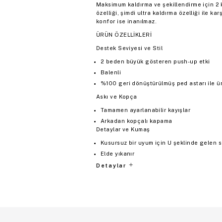
Maksimum kaldırma ve şekillendirme için 2
özelliği, şimdi ultra kaldırma özelliği ile 
konfor ise inanılmaz.
ÜRÜN ÖZELLİKLERİ
Destek Seviyesi ve Stil
2 beden büyük gösteren push-up etki
Balenli
%100 geri dönüştürülmüş ped astarı ile üre
Askı ve Kopça
Tamamen ayarlanabilir kayışlar
Arkadan kopçalı kapama
Detaylar ve Kumaş
Kusursuz bir uyum için U şeklinde gelen sı
Elde yıkanır
Detaylar