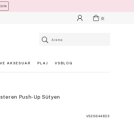
EDİN
0
VE AKSESUAR
PLAJ
VSBLOG
steren Push-Up Sütyen
VS26644823