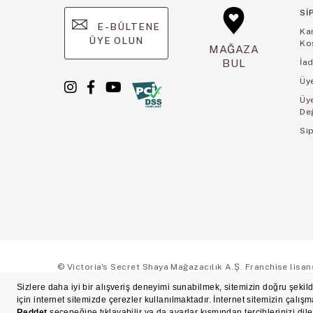
Sİ
E-BÜLTENE
Ka
ÜYE OLUN
Koş
MAĞAZA
BUL
İad
Üye
Üy
De
Sip
© Victoria's Secret Shaya Mağazacılık A.Ş. Franchise lisansı 
Ön Bilgilendirme
Süreç Bazlı Müşteri Aydınlatma Metni
Mesafeli Satı