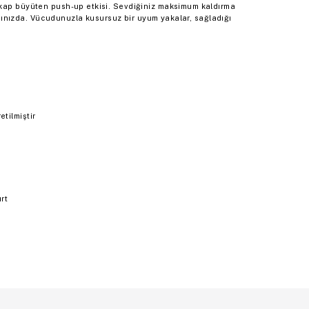
 kap büyüten push-up etkisi. Sevdiğiniz maksimum kaldırma
karşınızda. Vücudunuzla kusursuz bir uyum yakalar, sağladığı
tilmiştir
rt