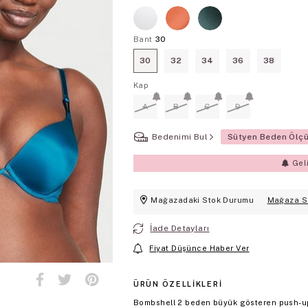
Bant
30
30
32
34
36
38
Kap
A
B
C
D
Bedenimi Bul
Sütyen Beden Ölç
Gel
Mağazadaki Stok Durumu
Mağaza S
İade Detayları
Fiyat Düşünce Haber Ver
ÜRÜN ÖZELLIKLERI
Bombshell 2 beden büyük gösteren push-up