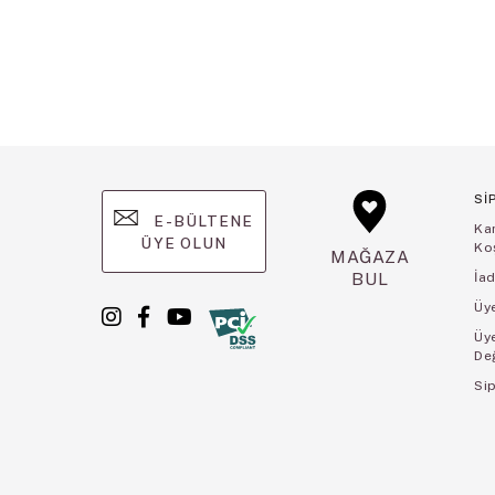
Sİ
E-BÜLTENE
Ka
ÜYE OLUN
Koş
MAĞAZA
BUL
İad
Üye
Üy
De
Sip