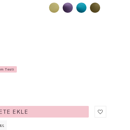
üm Testi
eç