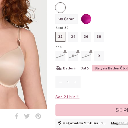
Kış Şarabı
Bant
32
32
34
36
38
Kap
A
B
C
D
Bedenimi Bul
Sütyen Beden Ölç
Son
2
Mağazadaki Stok Durumu
Mağaza S