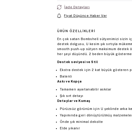
İade Detayları
Fiyat Düşünce Haber Ver
ÜRÜN ÖZELLIKLERI
En çok satan Bombshell sütyenimizi sizin i
destek dolgusu, U kesim şık sırtıyla müke
smooth push-up sütyen maksimum destek öze
her şeyi düşündü. 2 beden büyük gösterme öz
Destek seviyesi ve Stil
Ekstra destek için 2 kat büyük gösteren 
Balenli
Askı ve Kopça
Tamamen ayarlanabilir askılar
Şık sırt detayı
Detaylar ve Kumaş
Pürüzsüz görünüm için U şeklinde arka k
Yapımında geri dönüştürülmüş malzemeler d
Önde şık minimal dekolte
Elde yıkanır