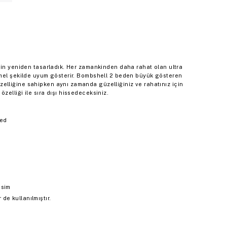
çin yeniden tasarladık. Her zamankinden daha rahat olan ultra
mmel şekilde uyum gösterir. Bombshell 2 beden büyük gösteren
lliğine sahipken aynı zamanda güzelliğiniz ve rahatınız için
elliği ile sıra dışı hissedeceksiniz.
ped
esim
e kullanılmıştır.