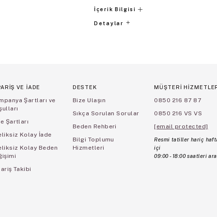
İçerik Bilgisi
Detaylar
PARİŞ VE İADE
DESTEK
MÜŞTERİ HİZMETLE
mpanya Şartları ve
Bize Ulaşın
0850 216 87 87
ulları
Sıkça Sorulan Sorular
0850 216 VS VS
e Şartları
Beden Rehberi
[email protected]
liksiz Kolay İade
Bilgi Toplumu
Resmi tatiller hariç haft
eliksiz Kolay Beden
Hizmetleri
içi
ğişimi
09:00 - 18:00 saatleri ara
ariş Takibi