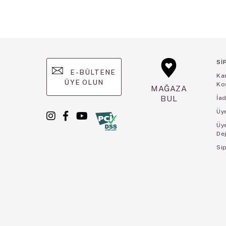
Sİ
E-BÜLTENE
Ka
ÜYE OLUN
Koş
MAĞAZA
BUL
İad
Üye
Üy
De
Sip