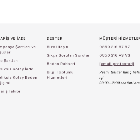
PARİŞ VE İADE
DESTEK
MÜŞTERİ HİZMETLE
mpanya Şartları ve
Bize Ulaşın
0850 216 87 87
ulları
Sıkça Sorulan Sorular
0850 216 VS VS
e Şartları
Beden Rehberi
[email protected]
liksiz Kolay İade
Bilgi Toplumu
Resmi tatiller hariç haft
eliksiz Kolay Beden
Hizmetleri
içi
ğişimi
09:00 - 18:00 saatleri ara
ariş Takibi