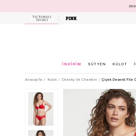
3500
Victoria's
Secret
İNDİRİM
SÜTYEN
KÜLOT
Anasayfa
Külot
Cheeky Ve Cheekini
Çiçek Desenli File 