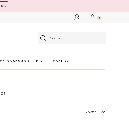
EDİN
0
VE AKSESUAR
PLAJ
VSBLOG
lot
VS26611128