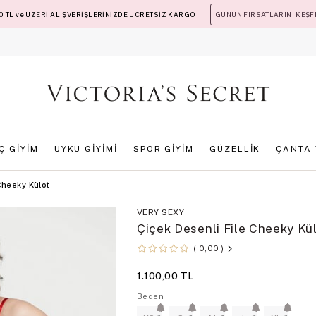
 TL ve ÜZERİ ALIŞVERİŞLERİNİZDE ÜCRETSİZ KARGO!
GÜNÜN FIRSATLARINI KEŞF
İÇ GİYİM
UYKU GİYİMİ
SPOR GİYİM
GÜZELLİK
ÇANTA 
Cheeky Külot
VERY SEXY
Çiçek Desenli File Cheeky Kü
0,00
1.100,00 TL
Beden