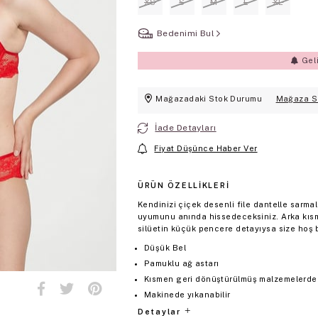
XS
S
M
L
XL
Bedenimi Bul
Gel
Mağazadaki Stok Durumu
Mağaza S
İade Detayları
Fiyat Düşünce Haber Ver
ÜRÜN ÖZELLIKLERI
Kendinizi çiçek desenli file dantelle sarm
uyumunu anında hissedeceksiniz. Arka kıs
silüetin küçük pencere detayıysa size hoş b
Düşük Bel
Pamuklu ağ astarı
Kısmen geri dönüştürülmüş malzemelerden 
Makinede yıkanabilir
Detaylar