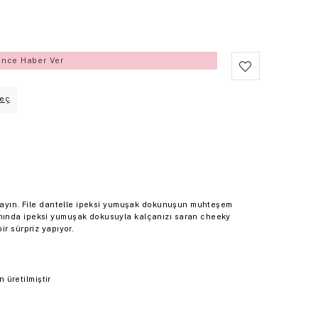
ince Haber Ver
eç
alayın. File dantelle ipeksi yumuşak dokunuşun muhteşem
mında ipeksi yumuşak dokusuyla kalçanızı saran cheeky
ir sürpriz yapıyor.
üretilmiştir