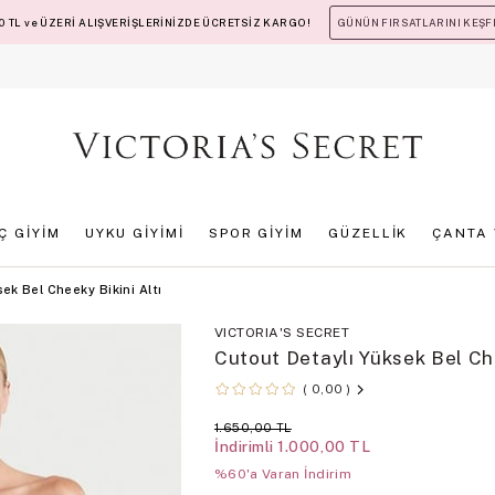
 TL ve ÜZERİ ALIŞVERİŞLERİNİZDE ÜCRETSİZ KARGO!
GÜNÜN FIRSATLARINI KEŞF
İÇ GİYİM
UYKU GİYİMİ
SPOR GİYİM
GÜZELLİK
ÇANTA 
ek Bel Cheeky Bikini Altı
VICTORIA'S SECRET
Cutout Detaylı Yüksek Bel Che
0,00
1.650,00 TL
İndirimli
1.000,00 TL
%60'a Varan İndirim