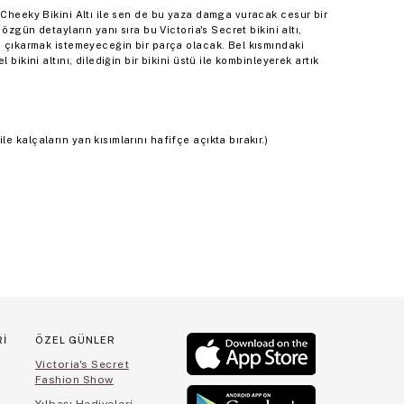
 Cheeky Bikini Altı ile sen de bu yaza damga vuracak cesur bir
 özgün detayların yanı sıra bu Victoria's Secret bikini altı,
en çıkarmak istemeyeceğin bir parça olacak. Bel kısmındaki
 bikini altını, dilediğin bir bikini üstü ile kombinleyerek artık
e kalçaların yan kısımlarını hafifçe açıkta bırakır.)
Rİ
ÖZEL GÜNLER
Victoria's Secret
Fashion Show