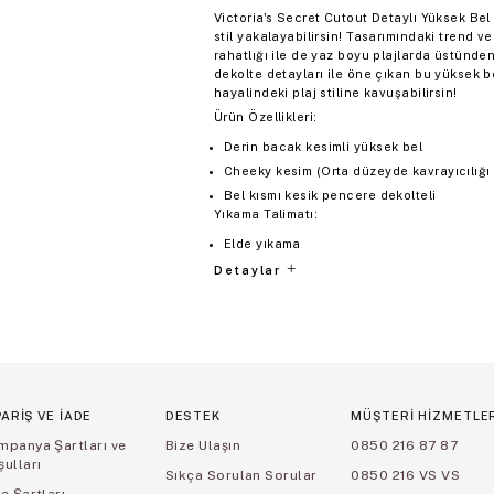
Victoria's Secret Cutout Detaylı Yüksek Bel
stil yakalayabilirsin! Tasarımındaki trend ve
rahatlığı ile de yaz boyu plajlarda üstünd
dekolte detayları ile öne çıkan bu yüksek bel
hayalindeki plaj stiline kavuşabilirsin!
Ürün Özellikleri:
Derin bacak kesimli yüksek bel
Cheeky kesim (Orta düzeyde kavrayıcılığı il
Bel kısmı kesik pencere dekolteli
Yıkama Talimatı:
Elde yıkama
Detaylar
PARİŞ VE İADE
DESTEK
MÜŞTERİ HİZMETLE
mpanya Şartları ve
Bize Ulaşın
0850 216 87 87
ulları
Sıkça Sorulan Sorular
0850 216 VS VS