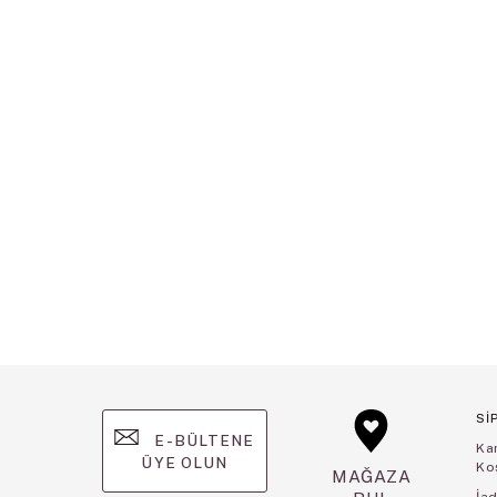
Sİ
E-BÜLTENE
Ka
ÜYE OLUN
Koş
MAĞAZA