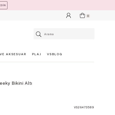
EDİN
0
VE AKSESUAR
PLAJ
VSBLOG
eky Bikini Altı
VS26473589