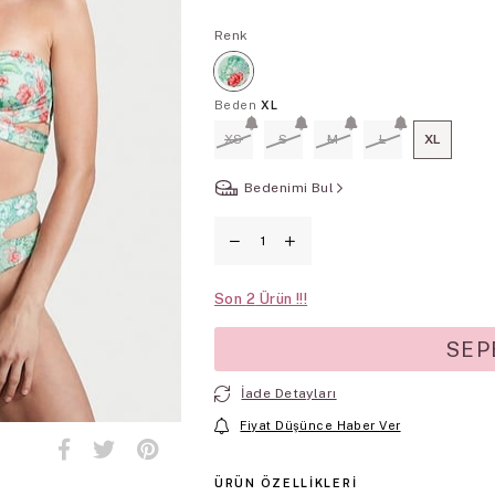
Renk
Beden
XL
XS
S
M
L
XL
Bedenimi Bul
Son
2
İade Detayları
Fiyat Düşünce Haber Ver
ÜRÜN ÖZELLIKLERI