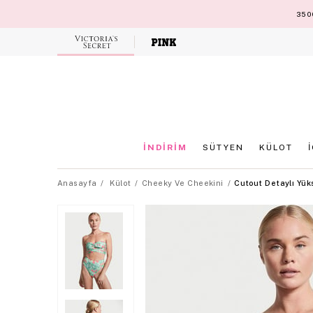
3500
Victoria's
Secret
İNDİRİM
SÜTYEN
KÜLOT
Anasayfa
Külot
Cheeky Ve Cheekini
Cutout Detaylı Yüks