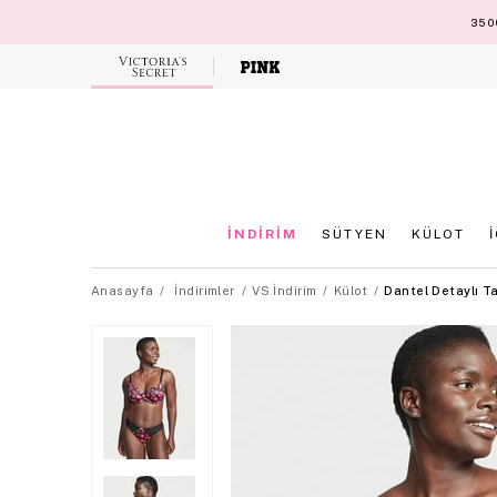
3500
Victoria's
Secret
İNDİRİM
SÜTYEN
KÜLOT
Anasayfa
İndirimler
VS İndirim
Külot
Dantel Detaylı T