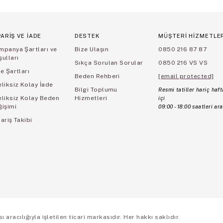
PARİŞ VE İADE
DESTEK
MÜŞTERİ HİZMETLE
mpanya Şartları ve
Bize Ulaşın
0850 216 87 87
ulları
Sıkça Sorulan Sorular
0850 216 VS VS
e Şartları
Beden Rehberi
[email protected]
liksiz Kolay İade
Bilgi Toplumu
Resmi tatiller hariç haft
eliksiz Kolay Beden
Hizmetleri
içi
ğişimi
09:00 - 18:00 saatleri ara
ariş Takibi
aracılığıyla işletilen ticari markasıdır. Her hakkı saklıdır.