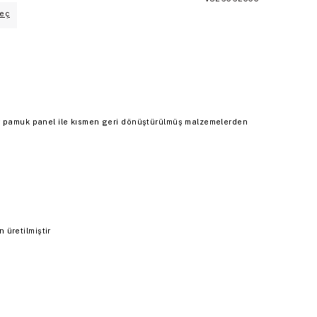
eç
r pamuk panel ile kısmen geri dönüştürülmüş malzemelerden
üretilmiştir