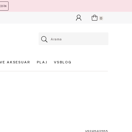
EDİN
0
VE AKSESUAR
PLAJ
VSBLOG
VS26562555