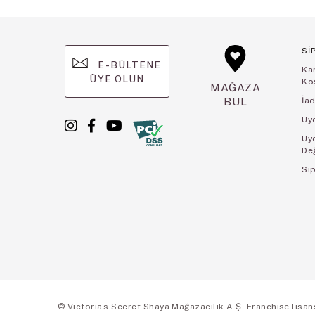
Sİ
E-BÜLTENE
Ka
ÜYE OLUN
Koş
MAĞAZA
BUL
İad
Üye
Üy
De
Sip
© Victoria's Secret Shaya Mağazacılık A.Ş. Franchise lisansı 