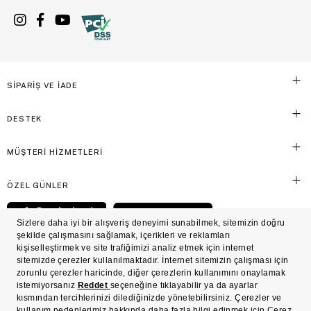
SİPARİŞ VE İADE
DESTEK
MÜŞTERİ HİZMETLERİ
ÖZEL GÜNLER
© Victoria's Secret Shaya Mağazacılık A.Ş. Franchise lisansı aracılığıyla işletilen ticari
markasıdır. Her hakkı saklıdır.
Ön Bilgilendirme
Süreç Bazlı Müşteri Aydınlatma Metni
Mesafeli Satış Sözleşmesi
Üyelik ve Gizlilik Sözleşmesi
İşlem Rehberi