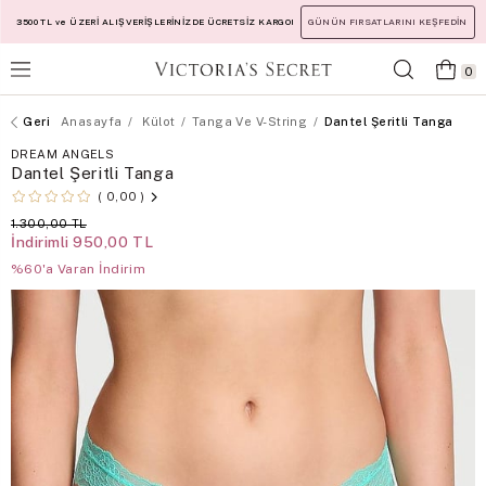
3500 TL ve ÜZERİ ALIŞVERİŞLERİNİZDE ÜCRETSİZ KARGO!
GÜNÜN FIRSATLARINI KEŞFEDİN
0
Anasayfa
Külot
Tanga Ve V-String
Dantel Şeritli Tanga
DREAM ANGELS
Dantel Şeritli Tanga
0,00
1.300,00 TL
İndirimli
950,00 TL
%60'a Varan İndirim