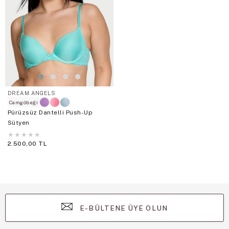
DREAM ANGELS
Camgöbeği
Pürüzsüz Dantelli Push-Up
Sütyen
★
★
★
★
★
2.500,00 TL
E-BÜLTENE ÜYE OLUN