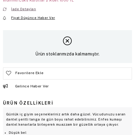
İndirimli Lüks Kulotlar 2 Adet 1000 TL
İade Detayları
Fiyat Düşünce Haber Ver
Ürün stoklarımızda kalmamıştır.
Favorilere Ekle
Gelince Haber Ver
ÜRÜN ÖZELLIKLERI
Günlük iç giyim seçenekleriniz artık daha güzel. Vücudunuzu saran
dantel şeritli tanga ile gün boyu rahat edebilirsiniz. Enfes kumaşı
dantel kenarlarla birleşerek muazzam bir güzellik ortaya çıkıyor.
Düşük bel