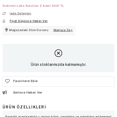
İndirimli Lüks Kulotlar 2 Adet 1000 TL
İade Detayları
Fiyat Düşünce Haber Ver
Mağazadaki Stok Durumu
Mağaza Seç
Ürün stoklarımızda kalmamıştır.
Favorilere Ekle
Gelince Haber Ver
ÜRÜN ÖZELLIKLERI
Dantelli ayarlanabilir v-string külot, zarafetin ve rahatlığın mükemmel