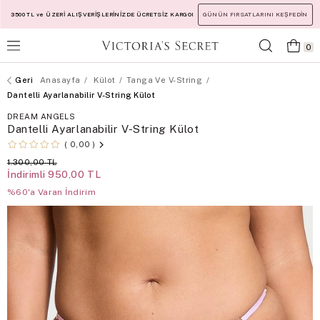
3500 TL ve ÜZERİ ALIŞVERİŞLERİNİZDE ÜCRETSİZ KARGO!
GÜNÜN FIRSATLARINI KEŞFEDİN
0
Anasayfa
Külot
Tanga Ve V-String
Dantelli Ayarlanabilir V-String Külot
DREAM ANGELS
Dantelli Ayarlanabilir V-String Külot
0,00
1.300,00 TL
İndirimli
950,00 TL
%60'a Varan İndirim