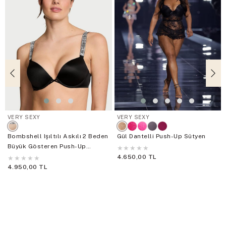
VERY SEXY
VERY SEXY
Bombshell Işıltılı Askılı 2 Beden
Gül Dantelli Push-Up Sütyen
Büyük Gösteren Push-Up
★
★
★
★
★
Sütyen
4.650,00 TL
★
★
★
★
★
4.950,00 TL