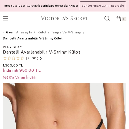
3500 TL ve ÜZERİ ALIŞVERİŞLERİNİZDE ÜCRETSİZ KARGO!
GÜNÜN FIRSATLARINI KEŞFEDİN
0
Anasayfa
Külot
Tanga Ve V-String
Dantelli Ayarlanabilir V-String Külot
VERY SEXY
Dantelli Ayarlanabilir V-String Külot
0,00
1.300,00 TL
İndirimli
950,00 TL
%60'a Varan İndirim