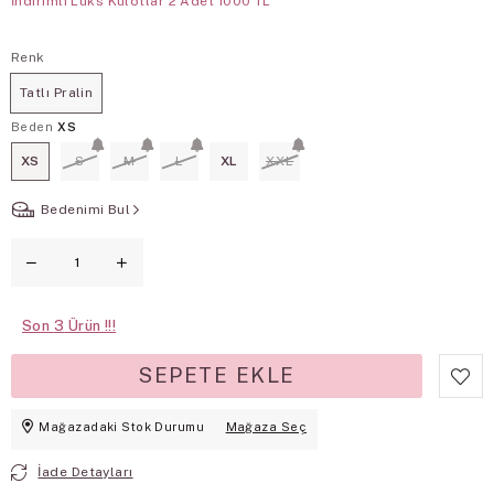
İndirimli Lüks Kulotlar 2 Adet 1000 TL
Renk
Tatlı Pralin
Beden
XS
XS
S
M
L
XL
XXL
Bedenimi Bul
Son
3
Mağazadaki Stok Durumu
Mağaza Seç
İade Detayları