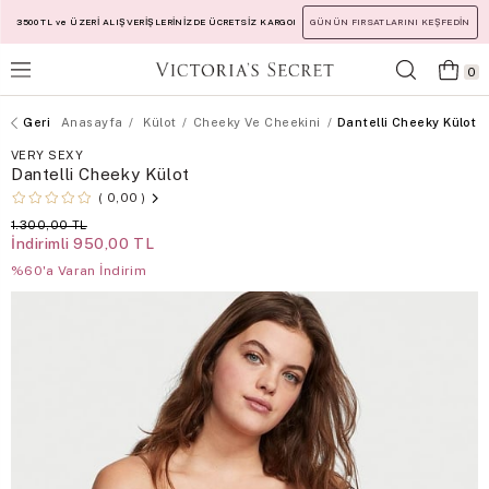
3500 TL ve ÜZERİ ALIŞVERİŞLERİNİZDE ÜCRETSİZ KARGO!
GÜNÜN FIRSATLARINI KEŞFEDİN
0
Anasayfa
Külot
Cheeky Ve Cheekini
Dantelli Cheeky Külot
VERY SEXY
Dantelli Cheeky Külot
0,00
1.300,00 TL
İndirimli
950,00 TL
%60'a Varan İndirim