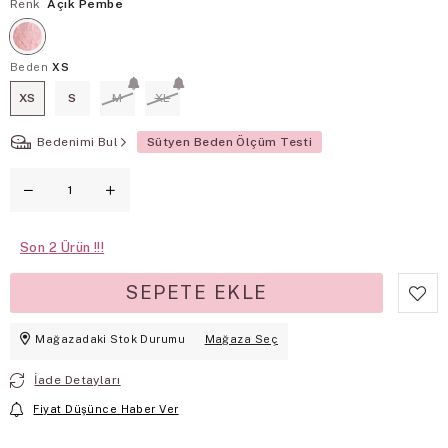
Renk
Açık Pembe
Beden
XS
XS
S
M
XL
Bedenimi Bul
Sütyen Beden Ölçüm Testi
Son
2
Mağazadaki Stok Durumu
Mağaza Seç
İade Detayları
Fiyat Düşünce Haber Ver