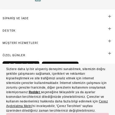
SİPARİŞ VE İADE
DESTEK
MÜŞTERİ HİZMETLERİ
ÖZEL GÜNLER
© Victoria's Secret Shaya Mağazacılık A.Ş. Franchise lisansı aracılığıyla işletilen ticari
markasıdır. Her hakkı saklıdır.
Ön Bilgilendirme
Süreç Bazlı Müşteri Aydınlatma Metni
Mesafeli Satış Sözleşmesi
Üyelik ve Gizlilik Sözleşmesi
İşlem Rehberi
Çerez Politikası
Çerez Tercihleri