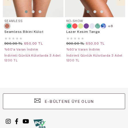
SEAMLESS
NO-SHOW
8
Seamless Bikini Külot
Lazer Kesim Tanga
★
★
★
★
★
★
★
★
★
★
900,00 TL
650,00 TL
900,00 TL
650,00 TL
%60'a Varan İndirim
%60'a Varan İndirim
İndirimli Günlük Külotlarda 3 Adet
İndirimli Günlük Külotlarda 3 Adet
1200 TL
1200 TL
E-BÜLTENE ÜYE OLUN