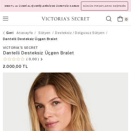
3500 TL ve ÜZERİ ALIŞVERİŞLERİNİZDE ÜCRETSİZ KARGO!
GÜNÜN FIRSATLARINI KEŞFEDİN
0
Anasayfa
Sütyen
Desteksiz / Dolgusuz Sütyen
Dantelli Desteksiz Üçgen Bralet
VICTORIA'S SECRET
Dantelli Desteksiz Üçgen Bralet
0,00
2.000,00 TL