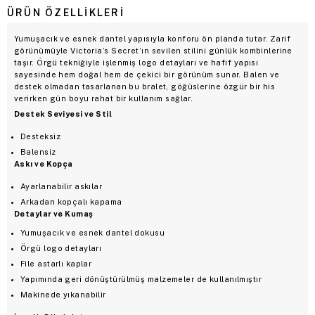
ÜRÜN ÖZELLIKLERI
Yumuşacık ve esnek dantel yapısıyla konforu ön planda tutar. Zarif
görünümüyle Victoria’s Secret’ın sevilen stilini günlük kombinlerine
taşır. Örgü tekniğiyle işlenmiş logo detayları ve hafif yapısı
sayesinde hem doğal hem de çekici bir görünüm sunar. Balen ve
destek olmadan tasarlanan bu bralet, göğüslerine özgür bir his
verirken gün boyu rahat bir kullanım sağlar.
Destek Seviyesi ve Stil
Desteksiz
Balensiz
Askı ve Kopça
Ayarlanabilir askılar
Arkadan kopçalı kapama
Detaylar ve Kumaş
Yumuşacık ve esnek dantel dokusu
Örgü logo detayları
File astarlı kaplar
Yapımında geri dönüştürülmüş malzemeler de kullanılmıştır
Makinede yıkanabilir