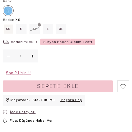
Renk
Beden
XS
XS
S
M
L
XL
Bedenimi Bul
Sütyen Beden Ölçüm Testi
Son
2
Mağazadaki Stok Durumu
Mağaza Seç
İade Detayları
Fiyat Düşünce Haber Ver