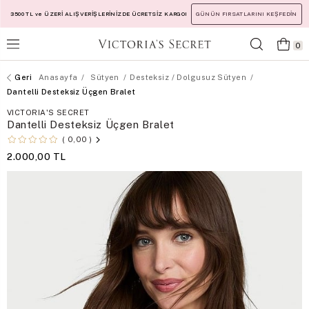
3500 TL ve ÜZERİ ALIŞVERİŞLERİNİZDE ÜCRETSİZ KARGO!
GÜNÜN FIRSATLARINI KEŞFEDİN
0
Anasayfa
Sütyen
Desteksiz / Dolgusuz Sütyen
Dantelli Desteksiz Üçgen Bralet
VICTORIA'S SECRET
Dantelli Desteksiz Üçgen Bralet
0,00
2.000,00 TL