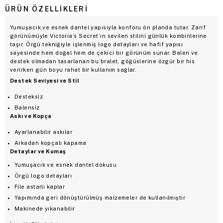
ÜRÜN ÖZELLIKLERI
Yumuşacık ve esnek dantel yapısıyla konforu ön planda tutar. Zarif
görünümüyle Victoria’s Secret’ın sevilen stilini günlük kombinlerine
taşır. Örgü tekniğiyle işlenmiş logo detayları ve hafif yapısı
sayesinde hem doğal hem de çekici bir görünüm sunar. Balen ve
destek olmadan tasarlanan bu bralet, göğüslerine özgür bir his
verirken gün boyu rahat bir kullanım sağlar.
Destek Seviyesi ve Stil
Desteksiz
Balensiz
Askı ve Kopça
Ayarlanabilir askılar
Arkadan kopçalı kapama
Detaylar ve Kumaş
Yumuşacık ve esnek dantel dokusu
Örgü logo detayları
File astarlı kaplar
Yapımında geri dönüştürülmüş malzemeler de kullanılmıştır
Makinede yıkanabilir