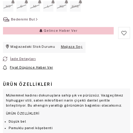
XS
S
M
L
XL
XXL
Bedenimi Bul
Gelince Haber Ver
Mağazadaki Stok Durumu
Mağaza Seç
İade Detayları
Fiyat Düşünce Haber Ver
ÜRÜN ÖZELLIKLERI
Mükemmel kadınsı dokunuşlara sahip şık ve pürüzsüz. Vazgeçilmez
hiphugger stili, saten mikrofiberi narin çiçekli dantel şeritle
birleştiriyor. Bu ahengin yarattığı görünümün bağımlısı olacaksınız.
ÜRÜN ÖZELLİKLERİ
Düşük bel
Pamuklu panel köşebenti