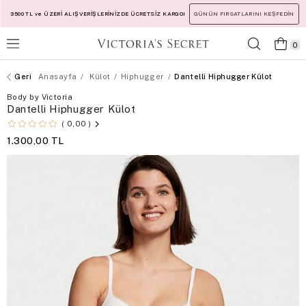
3500 TL ve ÜZERİ ALIŞVERİŞLERİNİZDE ÜCRETSİZ KARGO!
GÜNÜN FIRSATLARINI KEŞFEDİN
0
Anasayfa
Külot
Hiphugger
Dantelli Hiphugger Külot
Body by Victoria
Dantelli Hiphugger Külot
0,00
1.300,00 TL